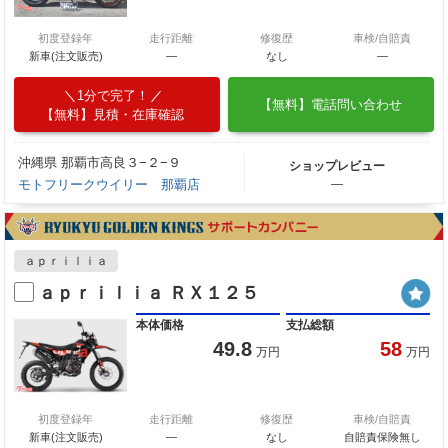
初度登録年
走行距離
修復歴
車検/自賠責
新車(注文販売)
―
なし
―
1分で完了！
【無料】電話問い合わせ
【無料】見積・在庫確認
沖縄県 那覇市高良３−２−９
ショップレビュー
モトフリークウイリー 那覇店
―
ａｐｒｉｌｉａ
ａｐｒｉｌｉａ ＲＸ１２５
本体価格
支払総額
49.8
58
万円
万円
初度登録年
走行距離
修復歴
車検/自賠責
新車(注文販売)
―
なし
自賠責保険無し