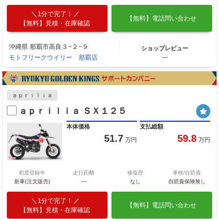
1分で完了！
【無料】電話問い合わせ
【無料】見積・在庫確認
沖縄県 那覇市高良３−２−９
ショップレビュー
モトフリークウイリー 那覇店
―
ａｐｒｉｌｉａ
ａｐｒｉｌｉａ ＳＸ１２５
本体価格
支払総額
51.7
59.8
万円
万円
初度登録年
走行距離
修復歴
車検/自賠責
新車(注文販売)
―
なし
自賠責保険無し
1分で完了！
【無料】電話問い合わせ
【無料】見積・在庫確認