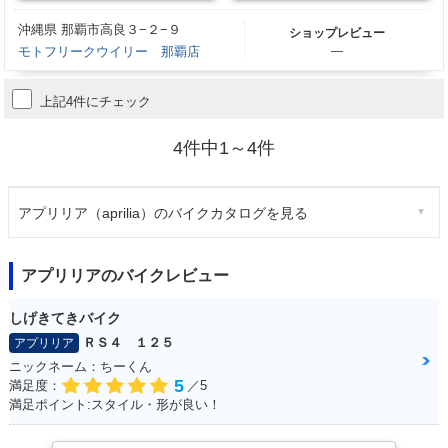
沖縄県 那覇市高良３−２−９
ショップレビュー
モトフリークウイリー 那覇店
―
上記4件にチェック
4件中1～4件
アプリリア（aprilia）のバイクカタログを見る
アプリリアのバイクレビュー
しげきてきバイク
ＲＳ４ １２５
アプリリア
ニックネーム：ちーくん
5
満足度：
／5
満足ポイント:スタイル・形が良い！