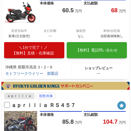
本体価格
支払総額
60.5
68
万円
万円
初度登録年
走行距離
修復歴
車検/自賠責
新車(注文販売)
―
なし
自賠責保険無し
1分で完了！
【無料】電話問い合わせ
【無料】見積・在庫確認
沖縄県 那覇市高良３−２−９
ショップレビュー
モトフリークウイリー 那覇店
―
ａｐｒｉｌｉａ
複数画像
ａｐｒｉｌｉａ ＲＳ４５７
本体価格
支払総額
85.8
104.7
万円
万円