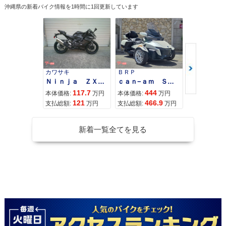
沖縄県の新着バイク情報を1時間に1回更新しています
カワサキ
ＢＲＰ
スズキ
Ｎｉｎｊａ ＺＸ−４Ｒ ＳＥ
ｃａｎ−ａｍ ＳＰＹＤＥＲ ＲＴ ＬＩＭＩＴＥＤ
117.7
444
68
本体価格:
万円
本体価格:
万円
本体価格:
121
466.9
71
支払総額:
万円
支払総額:
万円
支払総額:
新着一覧全てを見る