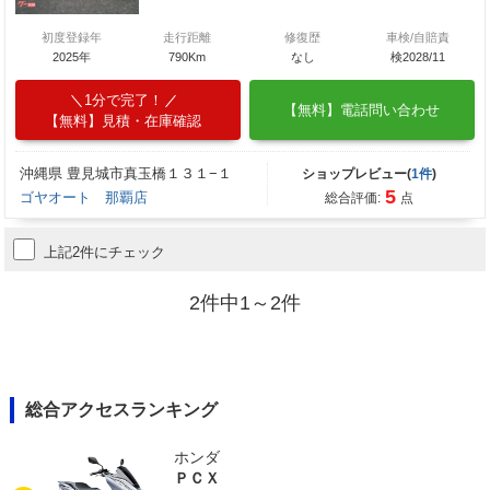
初度登録年
走行距離
修復歴
車検/自賠責
2025年
790Km
なし
検2028/11
1分で完了！
【無料】電話問い合わせ
【無料】見積・在庫確認
沖縄県 豊見城市真玉橋１３１−１
ショップレビュー(
1件
)
5
ゴヤオート 那覇店
総合評価:
点
上記2件にチェック
2件中1～2件
総合アクセスランキング
ホンダ
ＰＣＸ