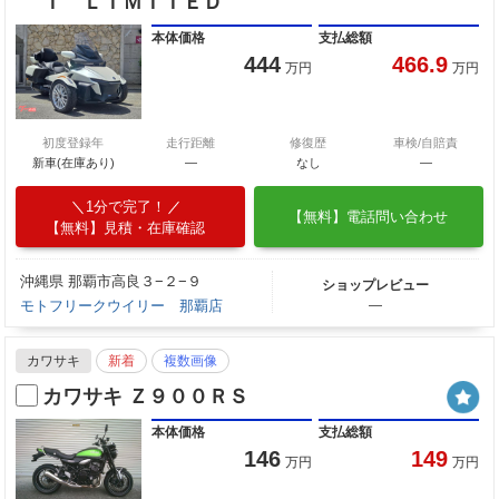
Ｔ ＬＩＭＩＴＥＤ
本体価格
支払総額
444
466.9
万円
万円
初度登録年
走行距離
修復歴
車検/自賠責
新車(在庫あり)
―
なし
―
1分で完了！
【無料】電話問い合わせ
【無料】見積・在庫確認
沖縄県 那覇市高良３−２−９
ショップレビュー
モトフリークウイリー 那覇店
―
カワサキ
新着
複数画像
カワサキ Ｚ９００ＲＳ
本体価格
支払総額
146
149
万円
万円