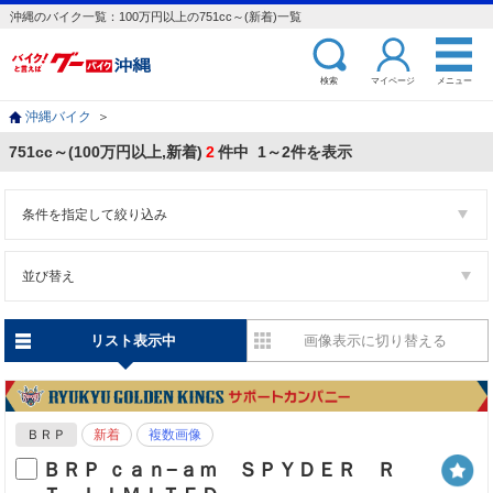
沖縄のバイク一覧：100万円以上の751cc～(新着)一覧
検索
マイページ
メニュー
沖縄バイク
＞
751cc～(100万円以上,新着)
2
件中 1～2件を表示
条件を指定して絞り込み
並び替え
リスト表示中
画像表示に切り替える
ＢＲＰ
新着
複数画像
ＢＲＰ ｃａｎ−ａｍ ＳＰＹＤＥＲ Ｒ