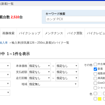
(新着)一覧
キーワード検索
載台数
2,510
台
画像検索
バイクショップ
メンテナンス
バイク買取
バイクレビ
輸入車
＞
輸入車(排気量126～250cc,新着)のバイク一覧
件中 1～1件を表示
中古
その他
本体価格
～
新着
支払総額
～
複数
走行距離
～
車両
Goo
地域
ショ
色