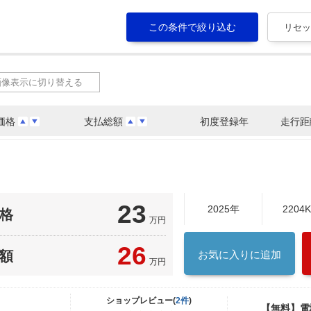
画像表示に切り替える
価格
支払総額
初度登録年
走行距
23
2025年
2204
格
万円
26
額
お気に入りに追加
万円
ショップレビュー(
2件
)
【無料】電