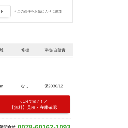
+ この条件をお気に入りに追加
離
修復
車検/自賠責
Km
なし
保2030/12
1分で完了！
【無料】見積・在庫確認
0078-60162-1093
話問合せ