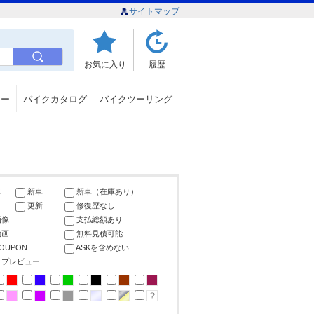
サイトマップ
お気に入り
履歴
ュー
バイクカタログ
バイクツーリング
車
新車
新車（在庫あり）
更新
修復歴なし
画像
支払総額あり
動画
無料見積可能
COUPON
ASKを含めない
ップレビュー