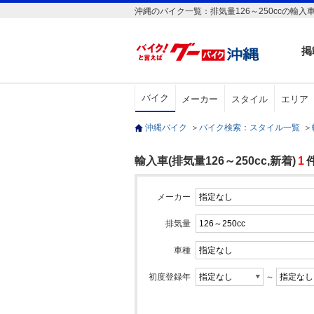
沖縄のバイク一覧：排気量126～250ccの輸入車
掲
バイク
メーカー
スタイル
エリア
沖縄バイク
＞
バイク検索：スタイル一覧
＞
輸入車(排気量126～250cc,新着)
1
メーカー
排気量
車種
初度登録年
～