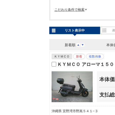
こだわり条件で検索
リスト表示中
新着順
本体
ＫＹＭＣＯ
新着
複数画像
ＫＹＭＣＯ アローマ１５０
本体価
支払総
沖縄県 宜野湾市野嵩５４１−３