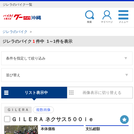
ジレラのバイク一覧
検索
マイページ
メニュー
ジレラのバイク
＞
ジレラのバイク
1
件中 1～1件を表示
条件を指定して絞り込み
並び替え
リスト表示中
画像表示に切り替える
ＧＩＬＥＲＡ
複数画像
ＧＩＬＥＲＡ ネクサス５００ｉｅ
本体価格
支払総額