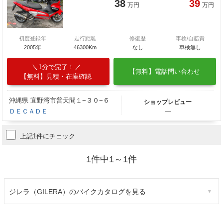
38
39
万円
万円
初度登録年
走行距離
修復歴
車検/自賠責
2005年
46300Km
なし
車検無し
1分で完了！
【無料】電話問い合わせ
【無料】見積・在庫確認
沖縄県 宜野湾市普天間１−３０−６
ショップレビュー
ＤＥＣＡＤＥ
―
上記1件にチェック
1件中1～1件
ジレラ（GILERA）のバイクカタログを見る