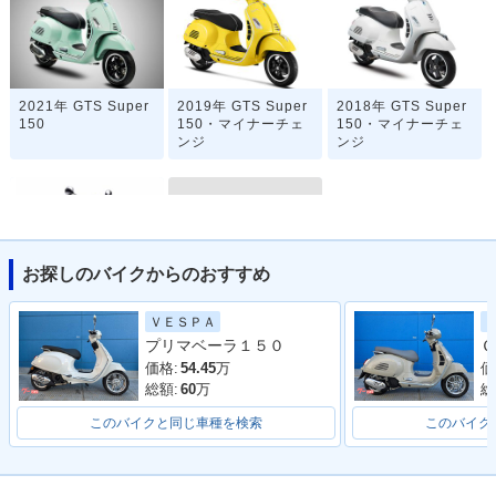
2021年 GTS Super
2019年 GTS Super
2018年 GTS Super
150
150・マイナーチェ
150・マイナーチェ
ンジ
ンジ
お探しのバイクからのおすすめ
GTS150 Super i-ge
2014年 GTS Super
ＶＥＳＰＡ
t
150・新登場
プリマベーラ１５０
Ｇ
価格:
54.45
万
価
総額:
60
万
総
このバイクと同じ車種を検索
このバイク