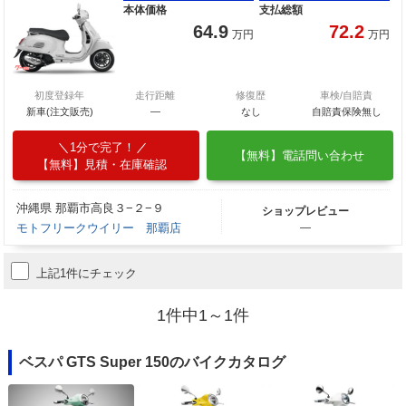
本体価格
支払総額
64.9
72.2
万円
万円
初度登録年
走行距離
修復歴
車検/自賠責
新車(注文販売)
―
なし
自賠責保険無し
1分で完了！
【無料】電話問い合わせ
【無料】見積・在庫確認
沖縄県 那覇市高良３−２−９
ショップレビュー
モトフリークウイリー 那覇店
―
上記1件にチェック
1件中1～1件
ベスパ GTS Super 150のバイクカタログ