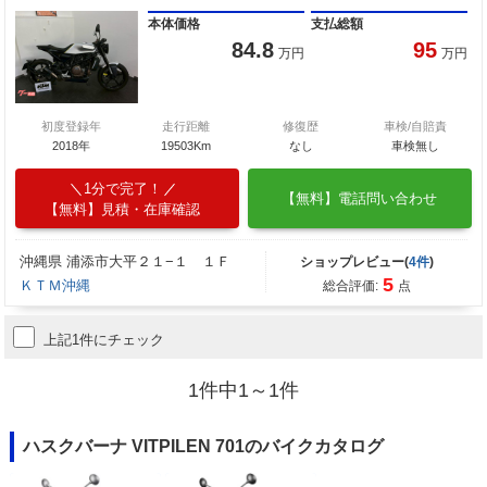
本体価格
支払総額
84.8
95
万円
万円
初度登録年
走行距離
修復歴
車検/自賠責
2018年
19503Km
なし
車検無し
1分で完了！
【無料】電話問い合わせ
【無料】見積・在庫確認
沖縄県 浦添市大平２１−１ １Ｆ
ショップレビュー(
4件
)
5
ＫＴＭ沖縄
総合評価:
点
上記1件にチェック
1件中1～1件
ハスクバーナ VITPILEN 701のバイクカタログ