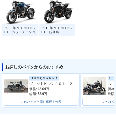
2020年 VITPILEN 7
2018年 VITPILEN 7
01・カラーチェンジ
01・新登場
お探しのバイクからのおすすめ
ＨＵＳＱＶＡＲＮＡ
ＨＵ
ヴィットピレン４０１ ２０２０年モデル
価格:
42.64
万
価格:
総額:
52.9
万
総額:
このバイクと同じ車種を検索
このバイク