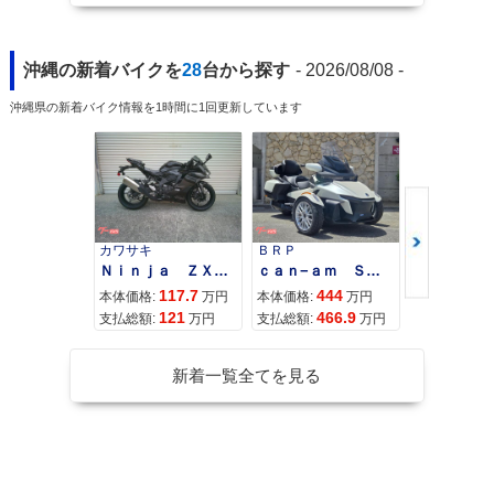
沖縄の新着バイクを
28
台から探す
- 2026/08/08 -
沖縄県の新着バイク情報を1時間に1回更新しています
カワサキ
ＢＲＰ
スズキ
Ｎｉｎｊａ ＺＸ−４Ｒ ＳＥ
ｃａｎ−ａｍ ＳＰＹＤＥＲ ＲＴ ＬＩＭＩＴＥＤ
117.7
444
68
本体価格:
万円
本体価格:
万円
本体価格:
121
466.9
72
支払総額:
万円
支払総額:
万円
支払総額:
新着一覧全てを見る