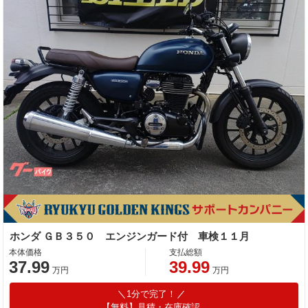
ホンダ ＧＢ３５０ エンジンガード付 車検１１月
本体価格
支払総額
37.99
39.99
万円
万円
1分で完了！
【無料】見積・在庫確認