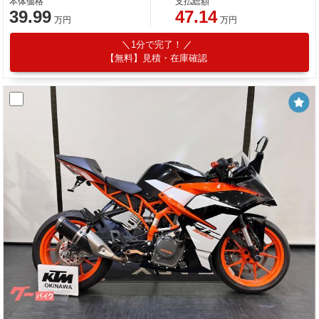
本体価格
支払総額
39.99
47.14
万円
万円
1分で完了！
【無料】見積・在庫確認