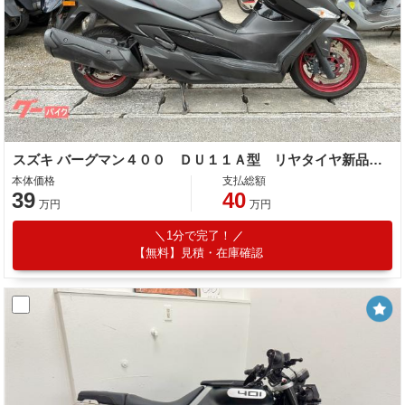
スズキ バーグマン４００ ＤＵ１１Ａ型 リヤタイヤ新品 Ｖベルト新品 スペアキー付 ＡＢＳ
本体価格
支払総額
39
40
万円
万円
1分で完了！
【無料】見積・在庫確認