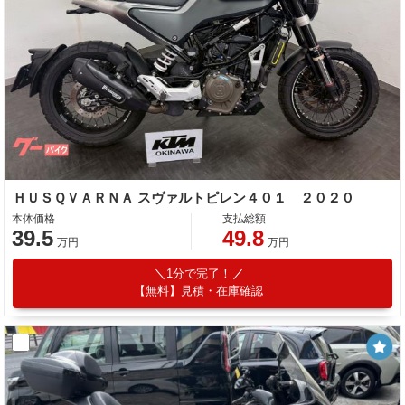
ＨＵＳＱＶＡＲＮＡ スヴァルトピレン４０１ ２０２０
本体価格
支払総額
39.5
49.8
万円
万円
1分で完了！
【無料】見積・在庫確認