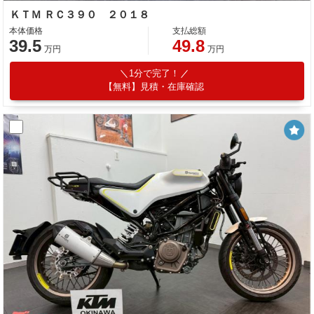
ＫＴＭ ＲＣ３９０ ２０１８
本体価格
支払総額
39.5
49.8
万円
万円
1分で完了！
【無料】見積・在庫確認