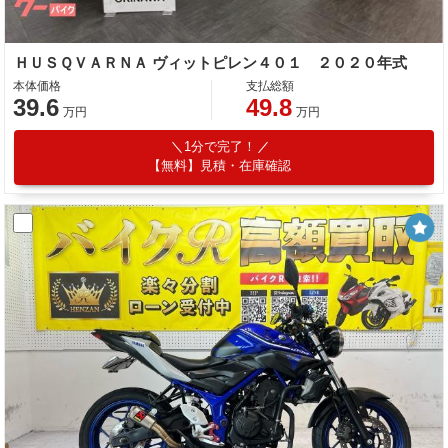
ＨＵＳＱＶＡＲＮＡ ヴィットピレン４０１ ２０２０年式
本体価格
支払総額
39.6
49.8
万円
万円
1分で完了！
【無料】見積・在庫確認