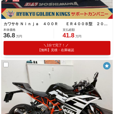
カワサキ Ｎｉｎｊａ ４００Ｒ ＥＲ４００Ｂ型 ２０１２年モデル 社外ハンドルブレース ヨシムラサイレンサー
本体価格
支払総額
36.8
41.8
万円
万円
1分で完了！
【無料】見積・在庫確認