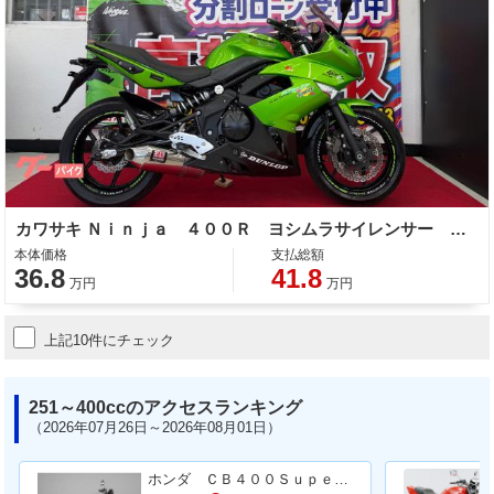
カワサキ Ｎｉｎｊａ ４００Ｒ ヨシムラサイレンサー 社外ブレーキレバー ＥＴＣ付き
本体価格
支払総額
36.8
41.8
万円
万円
上記10件にチェック
251～400ccのアクセスランキング
（2026年07月26日～2026年08月01日）
ホンダ ＣＢ４００Ｓｕｐｅｒ Ｆｏｕｒ ＶＴＥＣ ＳＰＥＣ３