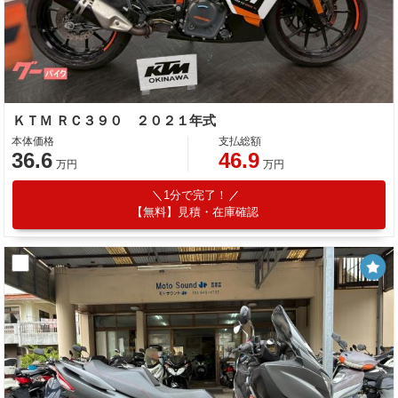
ＫＴＭ ＲＣ３９０ ２０２１年式
本体価格
支払総額
36.6
46.9
万円
万円
1分で完了！
【無料】見積・在庫確認