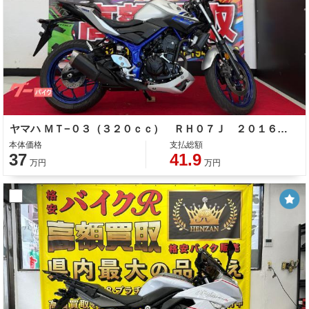
ヤマハ ＭＴ−０３（３２０ｃｃ） ＲＨ０７Ｊ ２０１６年式 社外ステップバー
本体価格
支払総額
37
41.9
万円
万円