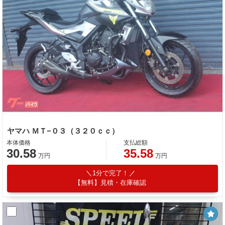
ヤマハ ＭＴ−０３（３２０ｃｃ）
本体価格
支払総額
30.58
35.58
万円
万円
1分で完了！
【無料】見積・在庫確認