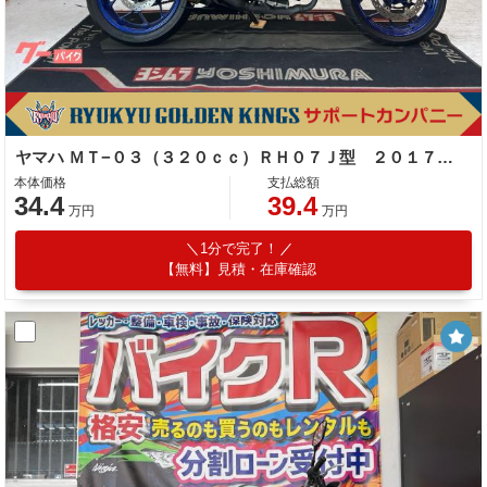
ヤマハ ＭＴ−０３（３２０ｃｃ）ＲＨ０７Ｊ型 ２０１７年モデル 社外マフラー・レバー他改造有
本体価格
支払総額
34.4
39.4
万円
万円
1分で完了！
【無料】見積・在庫確認