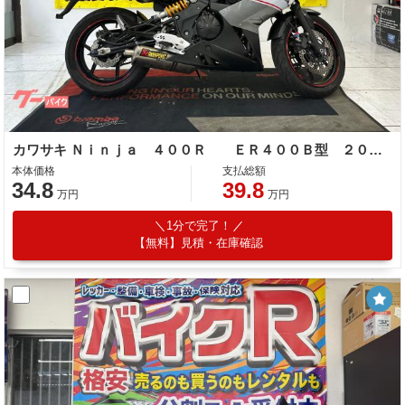
カワサキ Ｎｉｎｊａ ４００Ｒ ＥＲ４００Ｂ型 ２０１３年モデル 社外スクリーン 社外レバー 他改造有
本体価格
支払総額
34.8
39.8
万円
万円
1分で完了！
【無料】見積・在庫確認