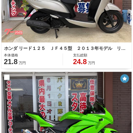
ホンダ リード１２５ ＪＦ４５型 ２０１３年モデル リアキャリア リアボックス
本体価格
支払総額
21.8
24.8
万円
万円