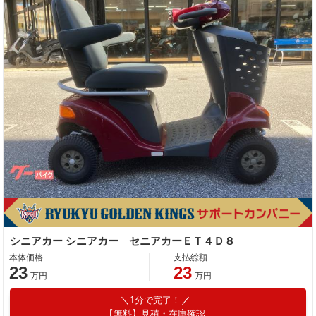
シニアカー シニアカー セニアカーＥＴ４Ｄ８
本体価格
支払総額
23
23
万円
万円
1分で完了！
【無料】見積・在庫確認