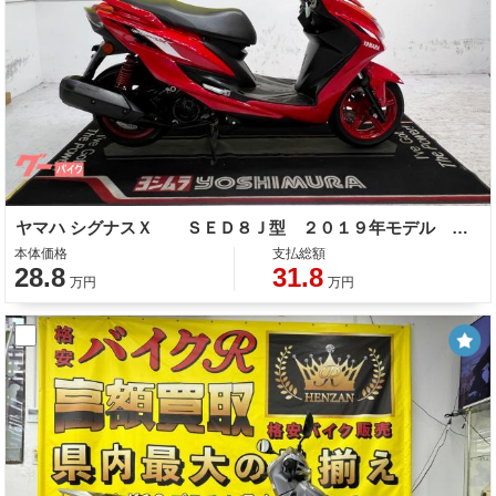
ヤマハ シグナスＸ ＳＥＤ８Ｊ型 ２０１９年モデル ＬＥＤヘッドライト センタースタンド サイドスタンド
本体価格
支払総額
28.8
31.8
万円
万円