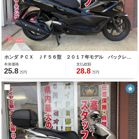
ホンダ ＰＣＸ ＪＦ５６型 ２０１７年モデル バックレスト 社外レバー ヘルメットホルダー ＬＥＤヘッドライト
本体価格
支払総額
25.8
28.8
万円
万円