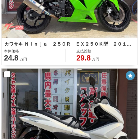
カワサキ Ｎｉｎｊａ ２５０Ｒ ＥＸ２５０Ｋ型 ２０１２年モデル ＯＶＥＲマフラー ドライブレコーダー シフトモニター ＵＳＢポート
本体価格
支払総額
24.8
29.8
万円
万円