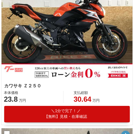
カワサキ Ｚ２５０
本体価格
支払総額
23.8
30.64
万円
万円
1分で完了！
【無料】見積・在庫確認