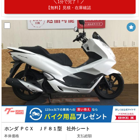
1分で完了！
【無料】見積・在庫確認
ホンダ ＰＣＸ ＪＦ８１型 社外シート
本体価格
支払総額