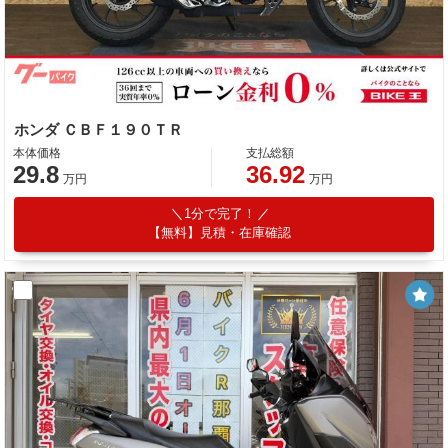
ホンダ ＣＢＦ１９０ＴＲ
本体価格
支払総額
29.8
36.92
万円
万円
1分で完了！
【無料】見積・在庫確認