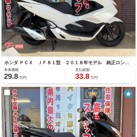
ホンダ ＰＣＸ ＪＦ８１型 ２０１８年モデル 純正ロングスクリーン スマートキー スペアキー ＬＥＤヘッドライト ＬＥＤテールランプ
本体価格
支払総額
29.8
33.8
万円
万円