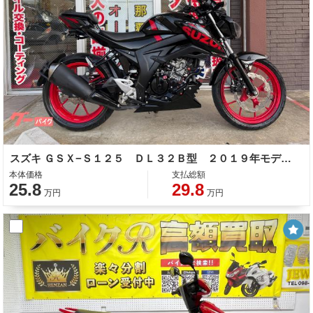
スズキ ＧＳＸ−Ｓ１２５ ＤＬ３２Ｂ型 ２０１９年モデル ＡＢＳ フェンダーレス 社外フェンダー レバー
本体価格
支払総額
25.8
29.8
万円
万円