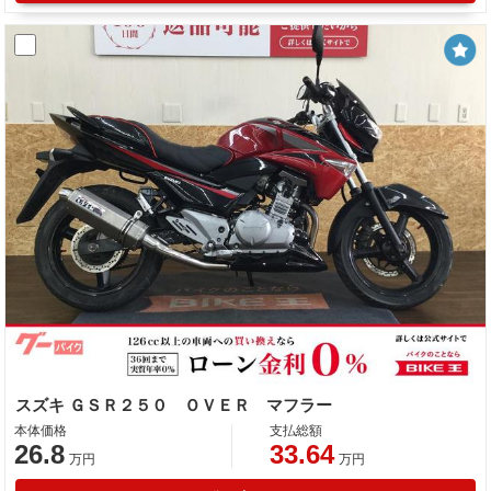
スズキ ＧＳＲ２５０ ＯＶＥＲ マフラー
本体価格
支払総額
26.8
33.64
万円
万円