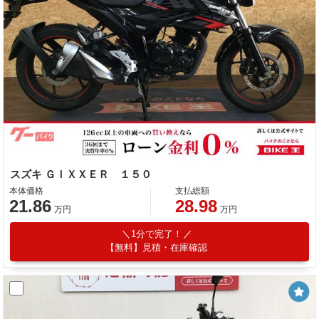
スズキ ＧＩＸＸＥＲ １５０
本体価格
支払総額
21.86
28.98
万円
万円
1分で完了！
【無料】見積・在庫確認