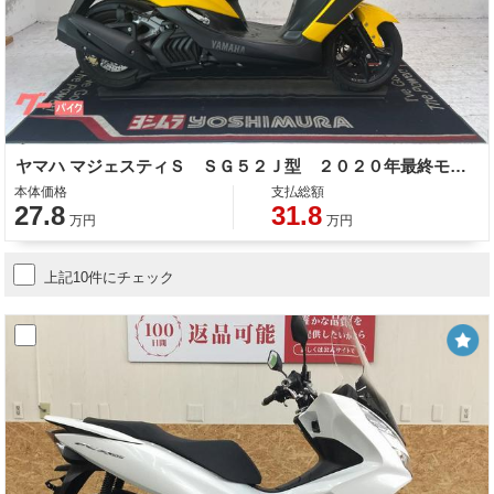
ヤマハ マジェスティＳ ＳＧ５２Ｊ型 ２０２０年最終モデル スペアキー ＬＥＤヘッドライト グリップヒーター
本体価格
支払総額
27.8
31.8
万円
万円
上記10件にチェック