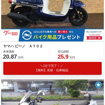
ヤマハ ビーノ ＡＹ０２
本体価格
支払総額
20.87
25.9
万円
万円
1分で完了！
【無料】見積・在庫確認