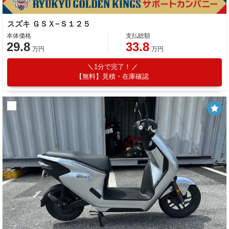
スズキ ＧＳＸ−Ｓ１２５
本体価格
支払総額
29.8
33.8
万円
万円
1分で完了！
【無料】見積・在庫確認