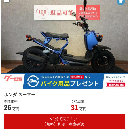
ホンダ ズーマー
本体価格
支払総額
26
31
万円
万円
1分で完了！
【無料】見積・在庫確認