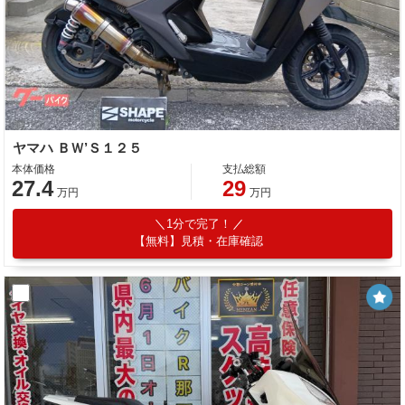
ヤマハ ＢＷ’Ｓ１２５
本体価格
支払総額
27.4
29
万円
万円
1分で完了！
【無料】見積・在庫確認