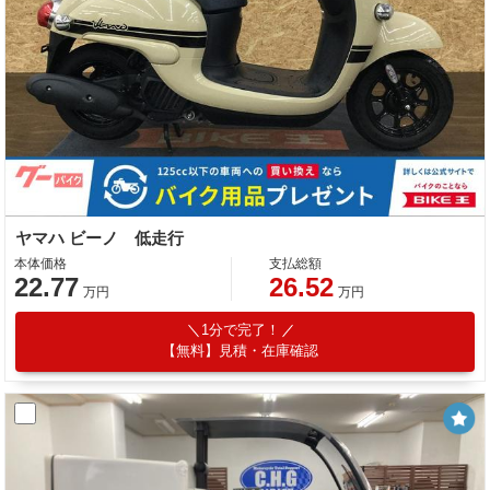
ヤマハ ビーノ 低走行
本体価格
支払総額
22.77
26.52
万円
万円
1分で完了！
【無料】見積・在庫確認