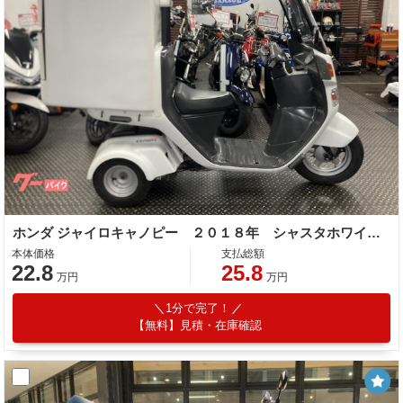
ホンダ ジャイロキャノピー ２０１８年 シャスタホワイト デリバリーボックス パーキングレバー
本体価格
支払総額
22.8
25.8
万円
万円
1分で完了！
【無料】見積・在庫確認