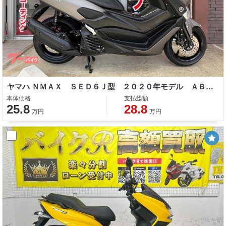
ヤマハ ＮＭＡＸ ＳＥＤ６Ｊ型 ２０２０年モデル ＡＢＳ 社外スクリーン ナックルガード リアキャリア インナーガード
本体価格
支払総額
25.8
28.8
万円
万円