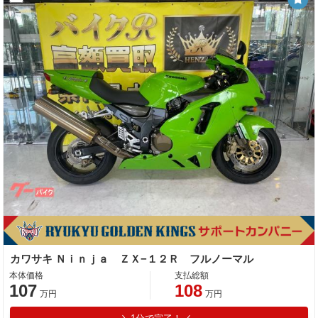
カワサキ Ｎｉｎｊａ ＺＸ−１２Ｒ フルノーマル
本体価格
支払総額
107
108
万円
万円