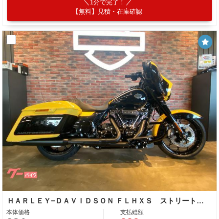
1分で完了！
【無料】見積・在庫確認
ＨＡＲＬＥＹ−ＤＡＶＩＤＳＯＮ ＦＬＨＸＳ ストリートグライドスペシャル ＡＢＳ クルーズコントロール セキュリティーシステム標準装備
本体価格
支払総額