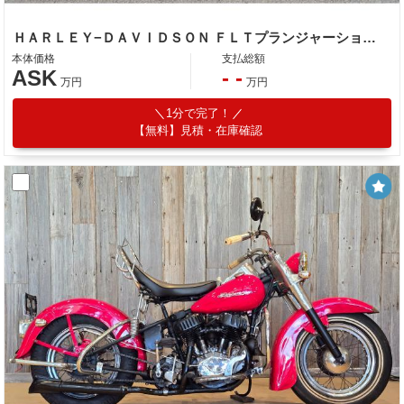
ＨＡＲＬＥＹ−ＤＡＶＩＤＳＯＮ ＦＬＴプランジャーショベル
本体価格
支払総額
ASK
- -
万円
万円
1分で完了！
【無料】見積・在庫確認