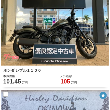
ホンダ レブル１１００
本体価格
支払総額
101.45
105
万円
万円