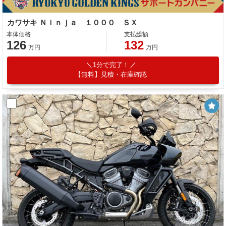
カワサキ Ｎｉｎｊａ １０００ ＳＸ
本体価格
支払総額
126
132
万円
万円
1分で完了！
【無料】見積・在庫確認