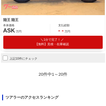
陸王 陸王
本体価格
支払総額
ASK
- -
万円
万円
1分で完了！
【無料】見積・在庫確認
上記10件にチェック
20件中1～20件
ツアラーのアクセスランキング