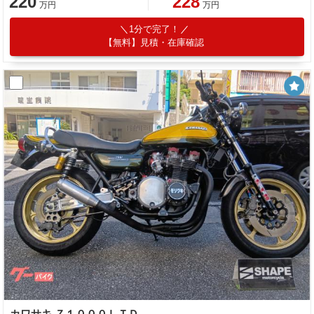
220
228
万円
万円
1分で完了！
【無料】見積・在庫確認
カワサキ Ｚ１０００ＬＴＤ