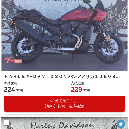
ＨＡＲＬＥＹ−ＤＡＶＩＤＳＯＮ パンアメリカ１２５０ＳＴ ＡＢＳ／ＬＥＤ／クイックシフター
本体価格
支払総額
224
239
万円
万円
1分で完了！
【無料】見積・在庫確認