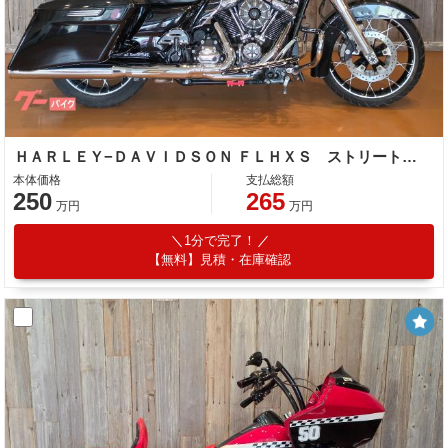
ＨＡＲＬＥＹ−ＤＡＶＩＤＳＯＮ ＦＬＨＸＳ ストリートグライドスペシャル ハンドル マフラー フロアボード シーシーバー
本体価格
支払総額
250
265
万円
万円
1分で完了！
【無料】見積・在庫確認