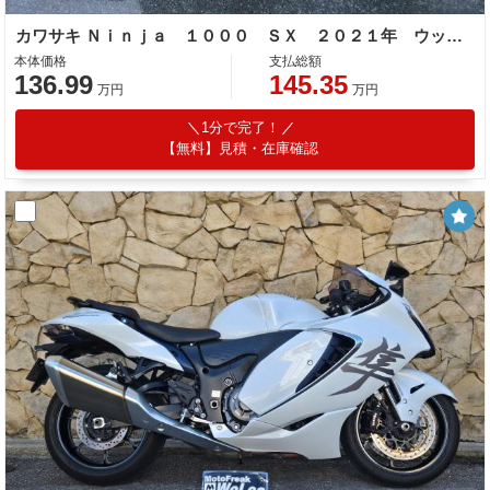
カワサキ Ｎｉｎｊａ １０００ ＳＸ ２０２１年 ウッドストックバックステップ アクティブフェンダーレスキット Ｅ／ＧスライダーＥＴＣ２．０
本体価格
支払総額
136.99
145.35
万円
万円
1分で完了！
【無料】見積・在庫確認