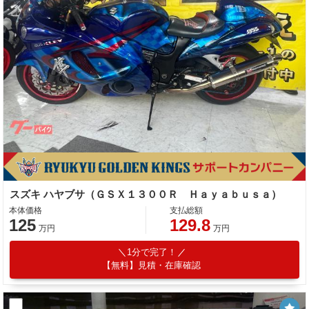
スズキ ハヤブサ（ＧＳＸ１３００Ｒ Ｈａｙａｂｕｓａ）
本体価格
支払総額
125
129.8
万円
万円
1分で完了！
【無料】見積・在庫確認