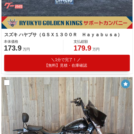
スズキ ハヤブサ（ＧＳＸ１３００Ｒ Ｈａｙａｂｕｓａ）
本体価格
支払総額
173.9
179.9
万円
万円
1分で完了！
【無料】見積・在庫確認