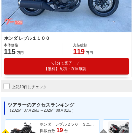
ホンダ レブル１１００
本体価格
支払総額
115
119
万円
万円
1分で完了！
【無料】見積・在庫確認
上記10件にチェック
ツアラーのアクセスランキング
（2026年07月26日～2026年08月01日）
ホンダ レブル２５０ Ｓエディション
19
掲載台数
台