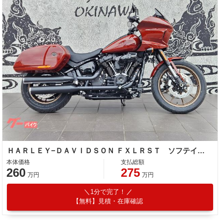
ＨＡＲＬＥＹ−ＤＡＶＩＤＳＯＮ ＦＸＬＲＳＴ ソフテイル ローライダーＳＴ ２人乗り構造変更済み
本体価格
支払総額
260
275
万円
万円
1分で完了！
【無料】見積・在庫確認