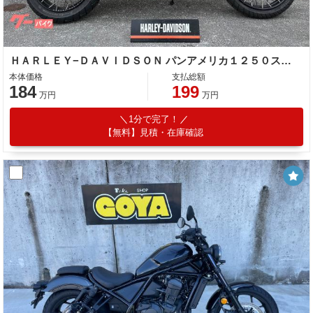
ＨＡＲＬＥＹ−ＤＡＶＩＤＳＯＮ パンアメリカ１２５０スペシャル
本体価格
支払総額
184
199
万円
万円
1分で完了！
【無料】見積・在庫確認