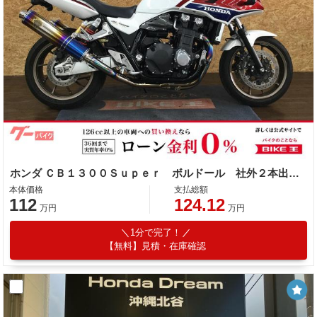
ホンダ ＣＢ１３００Ｓｕｐｅｒ ボルドール 社外２本出しマフラー
本体価格
支払総額
112
124.12
万円
万円
1分で完了！
【無料】見積・在庫確認