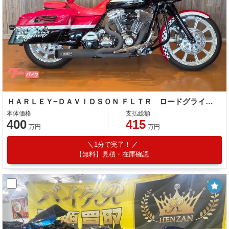
ＨＡＲＬＥＹ−ＤＡＶＩＤＳＯＮ ＦＬＴＲ ロードグライド ＨＯＧＧスタイル
本体価格
支払総額
400
415
万円
万円
1分で完了！
【無料】見積・在庫確認