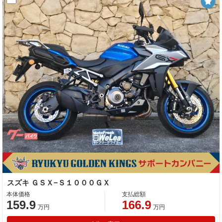
スズキ ＧＳＸ−Ｓ１０００ＧＸ
本体価格
支払総額
159.9
166.9
万円
万円