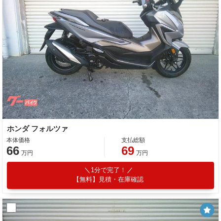
ホンダ フォルツァ
本体価格
支払総額
66
69
万円
万円
1分で完了！
【無料】見積・在庫確認