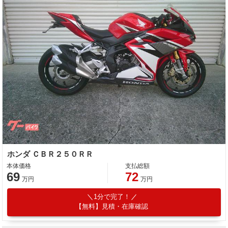
ホンダ ＣＢＲ２５０ＲＲ
本体価格
支払総額
69
72
万円
万円
1分で完了！
【無料】見積・在庫確認