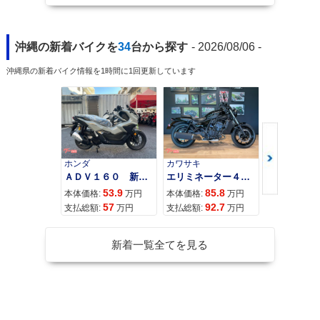
沖縄の新着バイクを
34
台から探す
- 2026/08/06 -
沖縄県の新着バイク情報を1時間に1回更新しています
ホンダ
カワサキ
カワサキ
ＡＤＶ１６０ 新車 ２０２６年最新モデル パールスモーキーグレー スマートキー ２９Ｌメットイン ＵＳＢ Ｔｙｐｅ−Ｃ装備
エリミネーター４００
53.9
85.8
95
本体価格:
万円
本体価格:
万円
本体価格:
57
92.7
10
支払総額:
万円
支払総額:
万円
支払総額:
新着一覧全てを見る