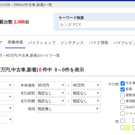
26～250cc(中古車,新着)一覧
キーワード検索
載台数
2,498
台
画像検索
ア
バイクショップ
メンテナンス
バイク買取
バイクレビ
0万円～40万円,中古車,新着)のバイク一覧
0万円,中古車,新着)
0
件中 0～0件を表示
中古
その他
本体価格
～
新着
支払総額
～
複数
走行距離
～
車両
Goo
地域
ショ
色