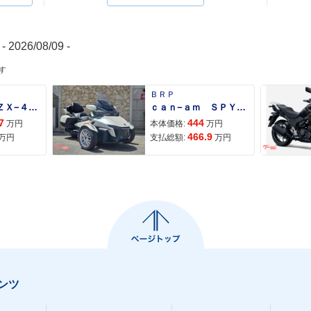
- 2026/08/09 -
す
ＢＲＰ
Ｎｉｎｊａ ＺＸ−４Ｒ ＳＥ
ｃａｎ−ａｍ ＳＰＹＤＥＲ ＲＴ ＬＩＭＩＴＥＤ
7
444
万円
本体価格:
万円
466.9
万円
支払総額:
万円
ンツ