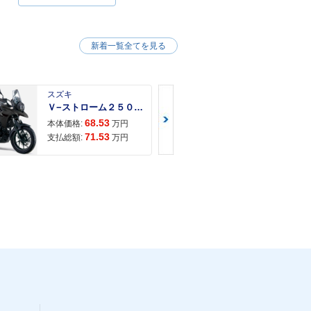
新着一覧全てを見る
スズキ
スズキ
Ｖ−ストローム２５０ ２６年モデル 水冷２気筒エンジン ＬＥＤヘッドライト標準装備
68.53
68.
本体価格:
万円
本体価格:
71.53
72.
支払総額:
万円
支払総額: