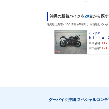
沖縄の新着バイクを
20
台から探す
沖縄県の新着バイク情報を1時間に1回更新していま
カワサキ
117.
本体価格:
121
支払総額:
グーバイク沖縄 スペシャルコンテ