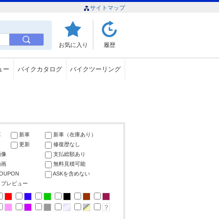
サイトマップ
お気に入り
履歴
ュー
バイクカタログ
バイクツーリング
車
新車
新車（在庫あり）
更新
修復歴なし
画像
支払総額あり
動画
無料見積可能
COUPON
ASKを含めない
ップレビュー