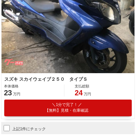
スズキ スカイウェイブ２５０ タイプＳ
本体価格
支払総額
23
24
万円
万円
1分で完了！
【無料】見積・在庫確認
上記1件にチェック