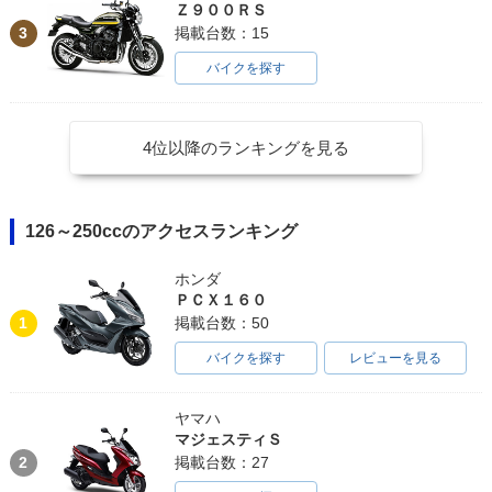
Ｚ９００ＲＳ
3
掲載台数：15
バイクを探す
4位以降のランキングを見る
126～250ccのアクセスランキング
ホンダ
ＰＣＸ１６０
1
掲載台数：50
バイクを探す
レビューを見る
ヤマハ
マジェスティＳ
2
掲載台数：27