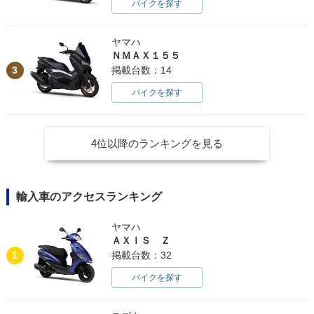
バイクを探す
ヤマハ
ＮＭＡＸ１５５
3
掲載台数：14
バイクを探す
4位以降のランキングを見る
輸入車のアクセスランキング
ヤマハ
ＡＸＩＳ Ｚ
1
掲載台数：32
バイクを探す