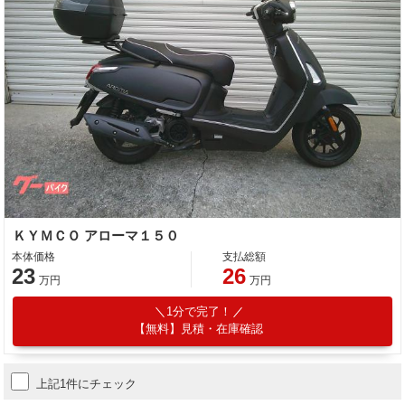
ＫＹＭＣＯ アローマ１５０
本体価格
支払総額
23
26
万円
万円
1分で完了！
【無料】見積・在庫確認
上記1件にチェック