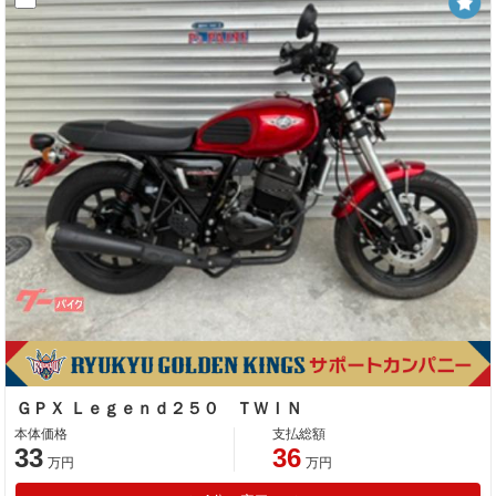
ＧＰＸ Ｌｅｇｅｎｄ２５０ ＴＷＩＮ
本体価格
支払総額
33
36
万円
万円