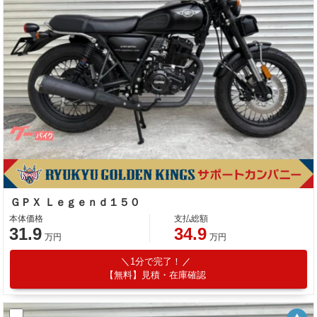
ＧＰＸ Ｌｅｇｅｎｄ１５０
本体価格
支払総額
31.9
34.9
万円
万円
1分で完了！
【無料】見積・在庫確認