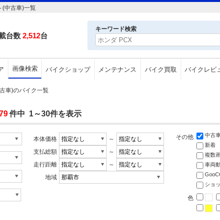
(中古車)一覧
キーワード検索
載台数
2,512
台
画像検索
ア
バイクショップ
メンテナンス
バイク買取
バイクレビ
中古車)のバイク一覧
79
件中 1～30件を表示
中古
その他
本体価格
～
新着
支払総額
～
複数
走行距離
～
車両
Goo
地域
ショ
色