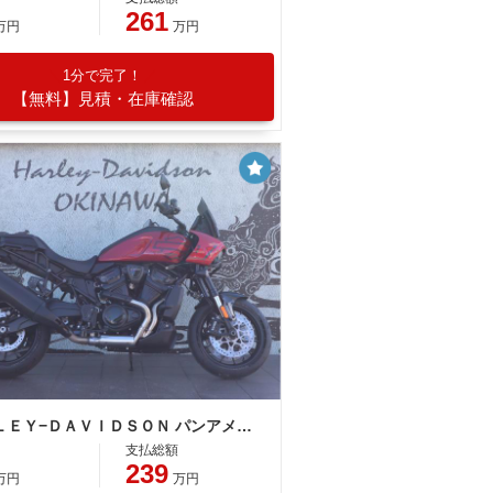
261
万円
万円
1分で完了！
【無料】見積・在庫確認
ＨＡＲＬＥＹ−ＤＡＶＩＤＳＯＮ パンアメリカ１２５０ＳＴ ＡＢＳ／ＬＥＤ／クイックシフター
支払総額
239
万円
万円