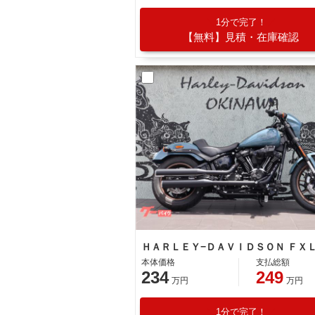
1分で完了！
【無料】見積・在庫確認
本体価格
支払総額
234
249
万円
万円
1分で完了！