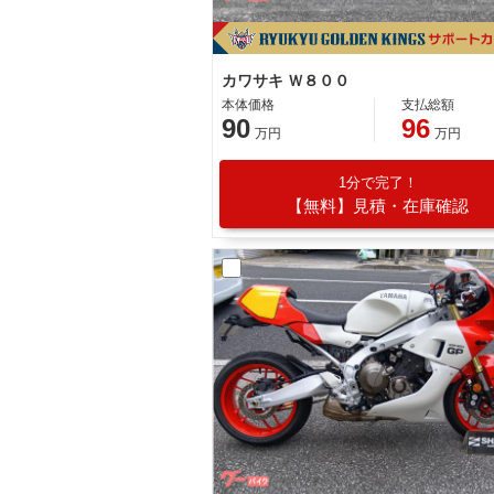
カワサキ Ｗ８００
本体価格
支払総額
90
96
万円
万円
1分で完了！
【無料】見積・在庫確認