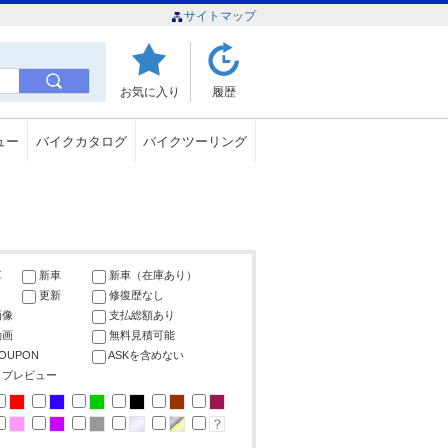
サイトマップ
お気に入り
履歴
ュー
バイクカタログ
バイクツーリング
車
新車
新車（在庫あり）
更新
修復歴なし
画像
支払総額あり
動画
無料見積可能
COUPON
ASKを含めない
ップレビュー