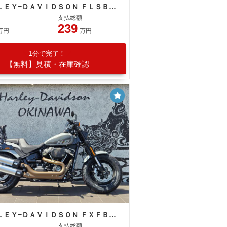
ＨＡＲＬＥＹ−ＤＡＶＩＤＳＯＮ ＦＬＳＢ ソフテイル スポーツグライド
支払総額
239
万円
万円
1分で完了！
【無料】見積・在庫確認
ＨＡＲＬＥＹ−ＤＡＶＩＤＳＯＮ ＦＸＦＢＳ ソフテイル ファットボブ１１４ デタッチャブルシーシーバー＆キャリア付き
支払総額