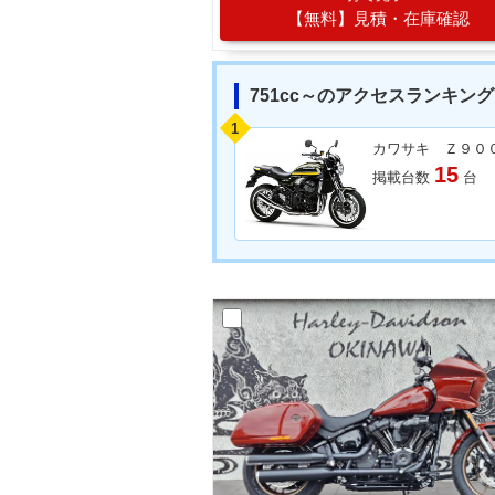
【無料】見積・在庫確認
751cc～のアクセスランキング
1
カワサキ Ｚ９０
15
掲載台数
台