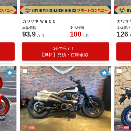
カワサキ Ｗ８００
カワサ
本体価格
支払総額
本体価格
93.9
100
126
万円
万円
1分で完了！
【無料】見積・在庫確認