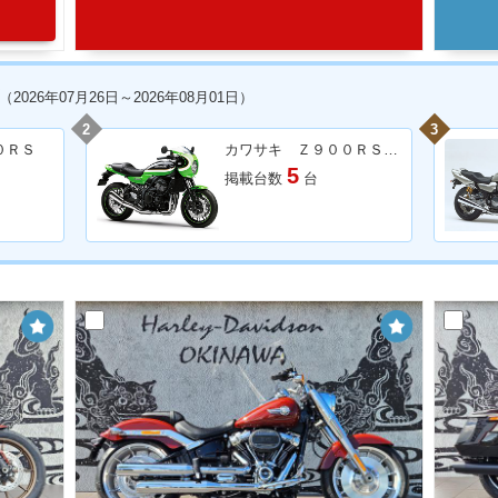
（2026年07月26日～2026年08月01日）
2
3
０ＲＳ
カワサキ Ｚ９００ＲＳカフェ
5
掲載台数
台