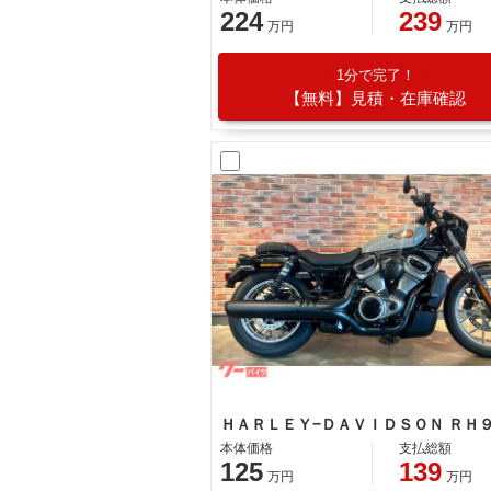
224
239
万円
万円
1分で完了！
【無料】見積・在庫確認
本体価格
支払総額
125
139
万円
万円