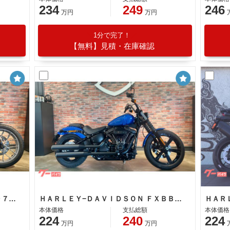
234
249
246
万円
万円
1分で完了！
【無料】見積・在庫確認
ＨＡＲＬＥＹ−ＤＡＶＩＤＳＯＮ ＲＨ９７５Ｓ ナイトスタースペシャル ＡＢＳ 前後ブレーキｂｒｅｍｂｏ クルーズコントロール 最新システム多数搭載
ＨＡＲＬＥＹ−ＤＡＶＩＤＳＯＮ ＦＸＢＢＳ ソフテイルストリートボブ１１４ ＡＢＳ デジタルメーター エイプハンガーハンドルバー
本体価格
支払総額
本体価格
224
240
224
万円
万円