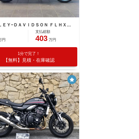
ＨＡＲＬＥＹ−ＤＡＶＩＤＳＯＮ ＦＬＨＸ ストリートグライド ロードグライド ３１２ｍｍＴＦＴカラーディスプレイ／ＡＢＳ／ＬＥＤ／クルーズコントロール標準装備
支払総額
403
万円
万円
1分で完了！
【無料】見積・在庫確認