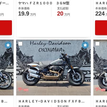
ホンダ ＣＢ１３００Ｓｕｐｅｒ ボルドール 社外２本出しマフラー
ヤマハ ＦＺＲ１０００ ３ＧＭ型
本体価格
支払総額
本体価格
19.9
20
224
万円
万円
万円
ＨＡＲＬＥＹ−ＤＡＶＩＤＳＯＮ ＦＬＳＢ ソフテイル スポーツグライド
ＨＡＲＬＥＹ−ＤＡＶＩＤＳＯＮ ＦＸＦＢＳ ソフテイル ファットボブ１１４
本体価格
支払総額
本体価格