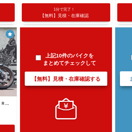
1分で完了！
【無料】見積・在庫確認
上記10件のバイクを
まとめてチェックして
【無料】見積・在庫確認する
ＨＡＲＬＥＹ−ＤＡＶＩＤＳＯＮ ＦＸＬＲＳ ソフテイル ローライダーＳ／ローダウン車／ＬＥＤ／ＡＢＳ／試乗可能