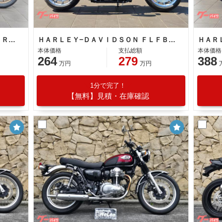
ＨＡＲＬＥＹ−ＤＡＶＩＤＳＯＮ ＦＸＬＲＳＴ ソフテイル ローライダーＳＴ ２人乗り構造変更済み
ＨＡＲＬＥＹ−ＤＡＶＩＤＳＯＮ ＦＬＦＢＳ ソフテイルファットボーイ１１４
本体価格
支払総額
本体価格
264
279
388
万円
万円
1分で完了！
【無料】見積・在庫確認