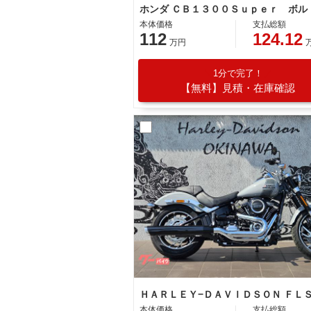
本体価格
支払総額
112
124.12
万円
1分で完了！
【無料】見積・在庫確認
本体価格
支払総額