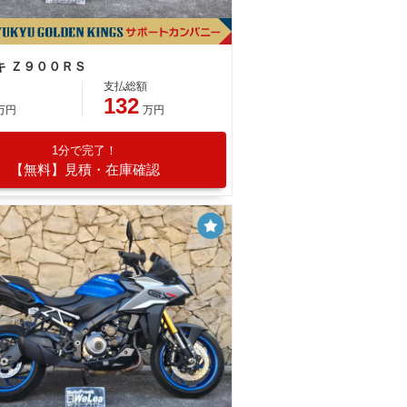
キ Ｚ９００ＲＳ
支払総額
132
万円
万円
1分で完了！
【無料】見積・在庫確認