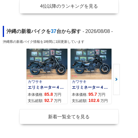
4位以降のランキングを見る
沖縄の新着バイクを
37
台から探す
- 2026/08/08 -
沖縄県の新着バイク情報を1時間に1回更新しています
カワサキ
カワサキ
カワサキ
エリミネーター４００
エリミネーター４００ＳＥ
85.8
95.7
11
本体価格:
万円
本体価格:
万円
本体価格:
92.7
102.6
12
支払総額:
万円
支払総額:
万円
支払総額:
新着一覧全てを見る