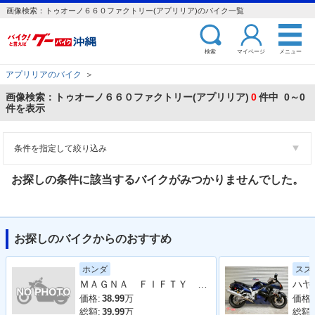
画像検索：トゥオーノ６６０ファクトリー(アプリリア)のバイク一覧
検索
マイページ
メニュー
アプリリアのバイク
＞
画像検索：トゥオーノ６６０ファクトリー(アプリリア)
0
件中 0～0
件を表示
条件を指定して絞り込み
お探しの条件に該当するバイクがみつかりませんでした。
お探しのバイクからのおすすめ
ホンダ
スズ
ＭＡＧＮＡ ＦＩＦＴＹ ２００１年モデル 純正車両
価格:
38.99
万
価格:
総額:
39.99
万
総額: