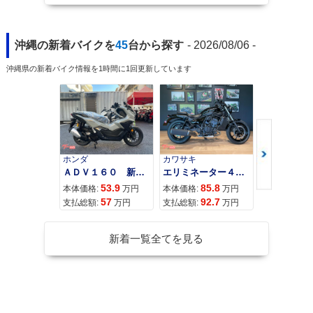
沖縄の新着バイクを
45
台から探す
- 2026/08/06 -
沖縄県の新着バイク情報を1時間に1回更新しています
ホンダ
カワサキ
カワサキ
ＡＤＶ１６０ 新車 ２０２６年最新モデル パールスモーキーグレー スマートキー ２９Ｌメットイン ＵＳＢ Ｔｙｐｅ−Ｃ装備
エリミネーター４００
53.9
85.8
95
本体価格:
万円
本体価格:
万円
本体価格:
57
92.7
10
支払総額:
万円
支払総額:
万円
支払総額:
新着一覧全てを見る