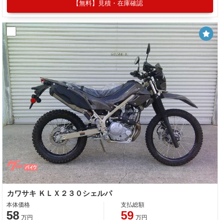
【無料】見積・在庫確認
カワサキ ＫＬＸ２３０シェルパ
本体価格
支払総額
58
59
万円
万円