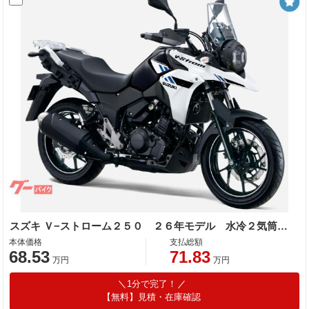
スズキ Ｖ−ストローム２５０ ２６年モデル 水冷２気筒エンジン ＬＥＤヘッドライト標準装備
本体価格
支払総額
68.53
71.83
万円
万円
1分で完了！
【無料】見積・在庫確認