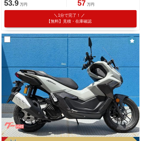
53.9
57
万円
万円
1分で完了！
【無料】見積・在庫確認