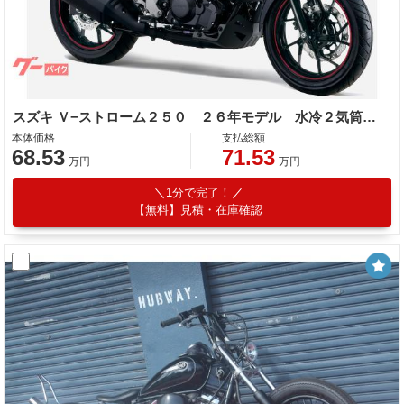
スズキ Ｖ−ストローム２５０ ２６年モデル 水冷２気筒エンジン ＬＥＤヘッドライト標準装備
本体価格
支払総額
68.53
71.53
万円
万円
1分で完了！
【無料】見積・在庫確認