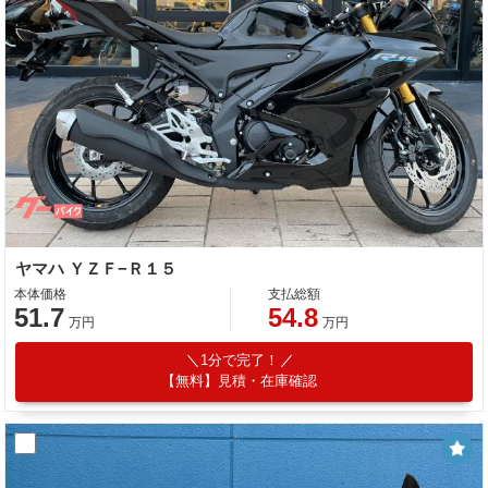
ヤマハ ＹＺＦ−Ｒ１５
本体価格
支払総額
51.7
54.8
万円
万円
1分で完了！
【無料】見積・在庫確認