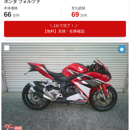
ホンダ フォルツァ
本体価格
支払総額
66
69
万円
万円
1分で完了！
【無料】見積・在庫確認