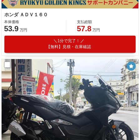
ホンダ ＡＤＶ１６０
本体価格
支払総額
53.9
57.8
万円
万円
1分で完了！
【無料】見積・在庫確認