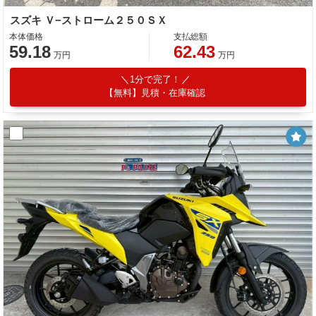
スズキ Ｖ−ストローム２５０ＳＸ
本体価格
支払総額
59.18
62.43
万円
万円
1分で完了！
【無料】見積・在庫確認