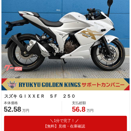
スズキ ＧＩＸＸＥＲ ＳＦ ２５０
本体価格
支払総額
52.58
56.8
万円
万円
1分で完了！
【無料】見積・在庫確認