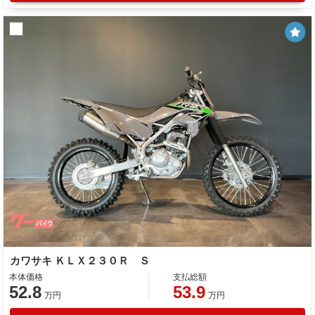
カワサキ ＫＬＸ２３０Ｒ Ｓ
本体価格
支払総額
52.8
53.9
万円
万円