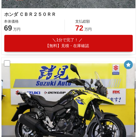
ホンダ ＣＢＲ２５０ＲＲ
本体価格
支払総額
69
72
万円
万円
1分で完了！
【無料】見積・在庫確認