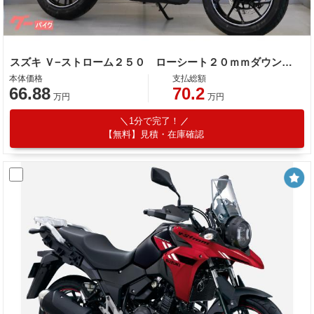
スズキ Ｖ−ストローム２５０ ローシート２０ｍｍダウン 多機能メーター １２ＶＤＣソケット
本体価格
支払総額
66.88
70.2
万円
万円
1分で完了！
【無料】見積・在庫確認