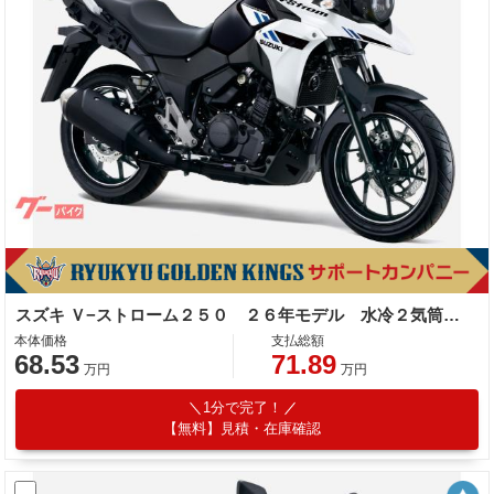
スズキ Ｖ−ストローム２５０ ２６年モデル 水冷２気筒エンジン ＬＥＤヘッドライト標準装備
本体価格
支払総額
68.53
71.89
万円
万円
1分で完了！
【無料】見積・在庫確認