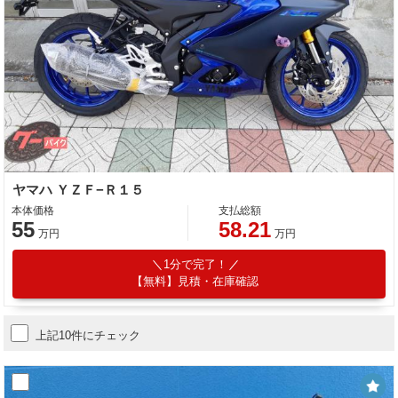
ヤマハ ＹＺＦ−Ｒ１５
本体価格
支払総額
55
58.21
万円
万円
1分で完了！
【無料】見積・在庫確認
上記10件にチェック