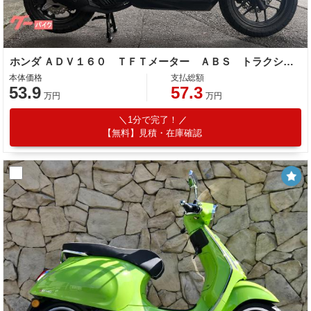
ホンダ ＡＤＶ１６０ ＴＦＴメーター ＡＢＳ トラクションコントロール キーレス
本体価格
支払総額
53.9
57.3
万円
万円
1分で完了！
【無料】見積・在庫確認