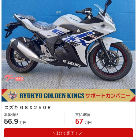
スズキ ＧＳＸ２５０Ｒ
本体価格
支払総額
56.9
57
万円
万円
1分で完了！