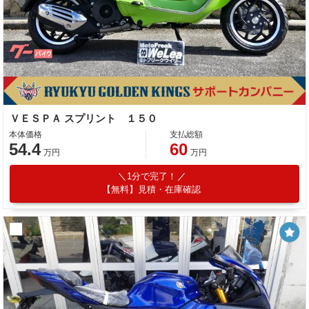
ＶＥＳＰＡ スプリント １５０
本体価格
支払総額
54.4
60
万円
万円
1分で完了！
【無料】見積・在庫確認