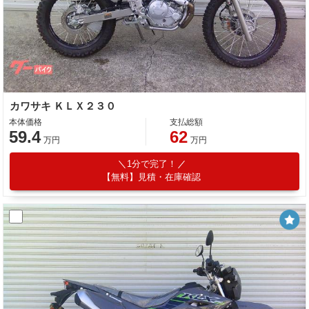
カワサキ ＫＬＸ２３０
本体価格
支払総額
59.4
62
万円
万円
1分で完了！
【無料】見積・在庫確認