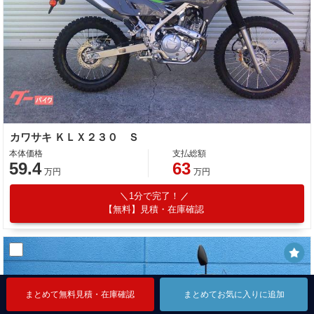
カワサキ ＫＬＸ２３０ Ｓ
本体価格
支払総額
59.4
63
万円
万円
1分で完了！
【無料】見積・在庫確認
まとめて無料見積・在庫確認
まとめて無料見積・在庫確認
まとめて無料見積・在庫確認
まとめてお気に入りに追加
まとめてお気に入りに追加
まとめてお気に入りに追加