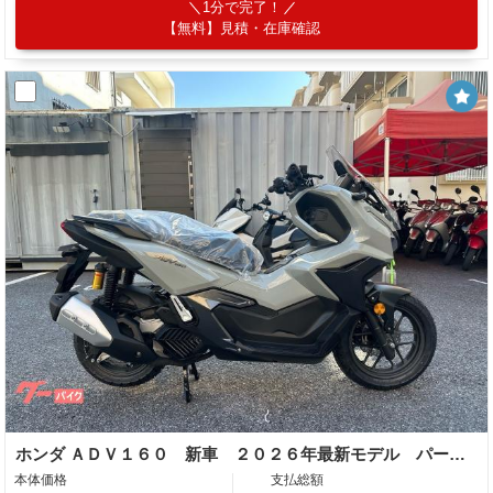
1分で完了！
【無料】見積・在庫確認
ホンダ ＡＤＶ１６０ 新車 ２０２６年最新モデル パールスモーキーグレー スマートキー ２９Ｌメットイン ＵＳＢ Ｔｙｐｅ−Ｃ装備
本体価格
支払総額