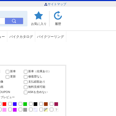
サイトマップ
お気に入り
履歴
ュー
バイクカタログ
バイクツーリング
車
新車
新車（在庫あり）
更新
修復歴なし
画像
支払総額あり
動画
無料見積可能
COUPON
ASKを含めない
ップレビュー