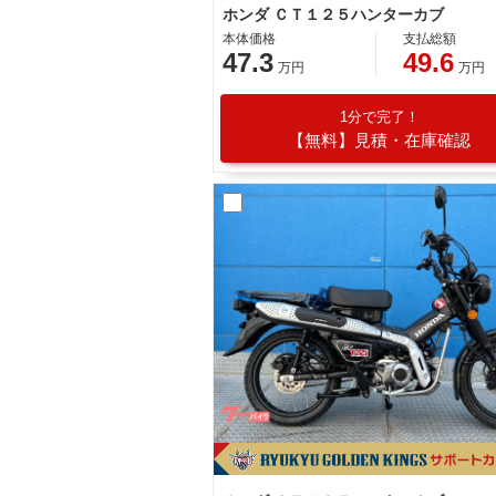
ホンダ ＣＴ１２５ハンターカブ
本体価格
支払総額
47.3
49.6
万円
万円
1分で完了！
【無料】見積・在庫確認