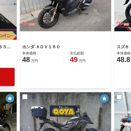
ホンダ ＣＴ１２５ハンターカブ ＪＡ６５型 ２０２３年モデル タンデムシート センタースタンド サイドスタンド スペアキー
ホンダ ＡＤＶ１６０
本体価格
支払総額
本体価格
48
49
48.8
万円
万円