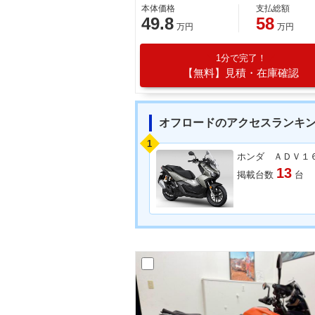
本体価格
支払総額
49.8
58
万円
万円
1分で完了！
【無料】見積・在庫確認
オフロードのアクセスランキ
1
ホンダ ＡＤＶ１
13
掲載台数
台