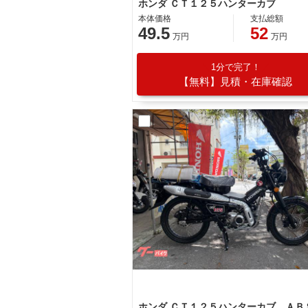
ホンダ ＣＴ１２５ハンターカブ
本体価格
支払総額
49.5
52
万円
万円
1分で完了！
【無料】見積・在庫確認