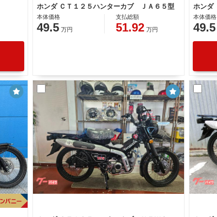
ホンダ ＣＴ１２５ハンターカブ ＪＡ６５型
本体価格
支払総額
本体価格
49.5
51.92
49.5
万円
万円