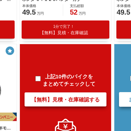
本体価格
支払総額
本体価格
49.5
52
49.5
万円
万円
1分で完了！
【無料】見積・在庫確認
上記10件のバイクを
まとめてチェックして
【無料】見積・在庫確認する
ａｐｒｉｌｉａ ＲＸ１２５ ２０２５年モデル