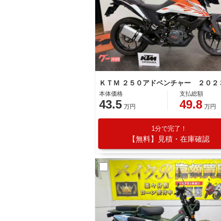
ＫＴＭ ２５０アドベンチャー ２０２
本体価格
支払総額
43.5
49.8
万円
万円
1分で完了！
【無料】見積・在庫確認