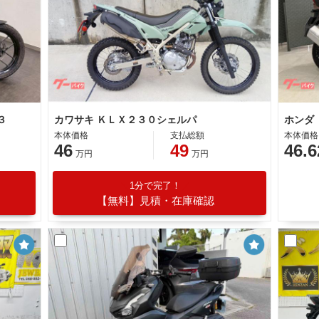
３
カワサキ ＫＬＸ２３０シェルパ
ホンダ
本体価格
支払総額
本体価格
46
49
46.6
万円
万円
1分で完了！
【無料】見積・在庫確認