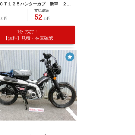
ホンダ ＣＴ１２５ハンターカブ 新車 ２０２６年モデル アステロイドブラックメタリック アップマフラー 燃料タンク５．３Ｌ 灯火類ＬＥＤ
支払総額
52
万円
万円
1分で完了！
【無料】見積・在庫確認