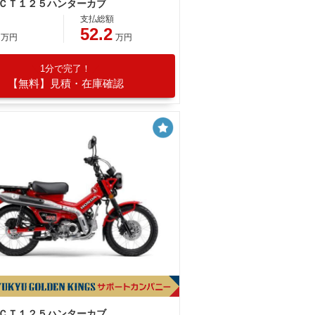
 ＣＴ１２５ハンターカブ
支払総額
52.2
万円
万円
1分で完了！
【無料】見積・在庫確認
 ＣＴ１２５ハンターカブ