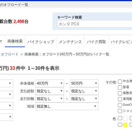
円のオフロード一覧
キーワード検索
載台数
2,498
台
画像検索
ア
バイクショップ
メンテナンス
バイク買取
バイクレビ
オフロード
＞
画像検索：オフロード(40万円～50万円)のバイク一覧
万円)
33
件中 1～30件を表示
中古
その他
本体価格
～
新着
支払総額
～
複数
走行距離
～
車両
Goo
地域
ショ
色