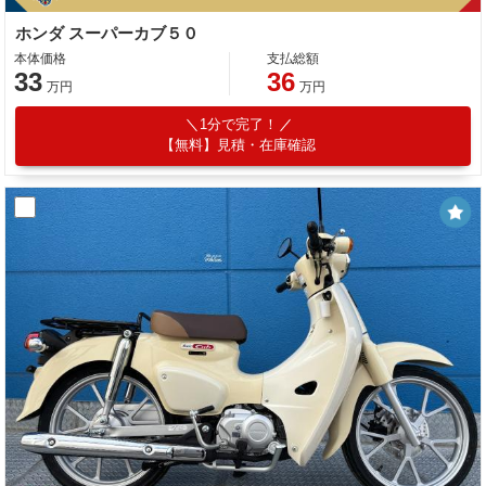
ホンダ スーパーカブ５０
本体価格
支払総額
33
36
万円
万円
1分で完了！
【無料】見積・在庫確認