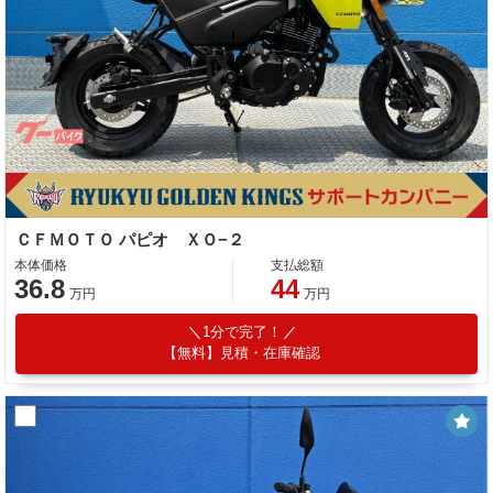
ＣＦＭＯＴＯ パピオ ＸＯ−２
本体価格
支払総額
36.8
44
万円
万円
1分で完了！
【無料】見積・在庫確認