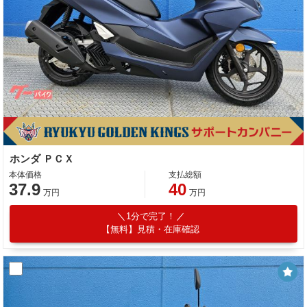
ホンダ ＰＣＸ
本体価格
支払総額
37.9
40
万円
万円
1分で完了！
【無料】見積・在庫確認