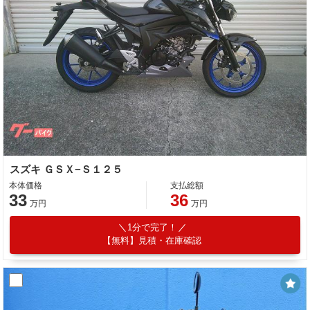
スズキ ＧＳＸ−Ｓ１２５
本体価格
支払総額
33
36
万円
万円
1分で完了！
【無料】見積・在庫確認