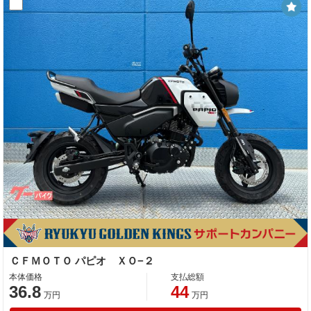
ＣＦＭＯＴＯ パピオ ＸＯ−２
本体価格
支払総額
36.8
44
万円
万円