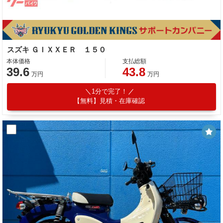
スズキ ＧＩＸＸＥＲ １５０
本体価格
支払総額
39.6
43.8
万円
万円
1分で完了！
【無料】見積・在庫確認