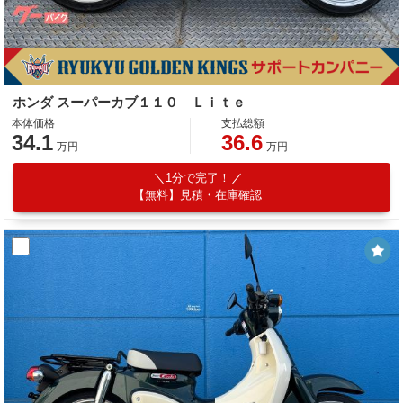
ホンダ スーパーカブ１１０ Ｌｉｔｅ
本体価格
支払総額
34.1
36.6
万円
万円
1分で完了！
【無料】見積・在庫確認