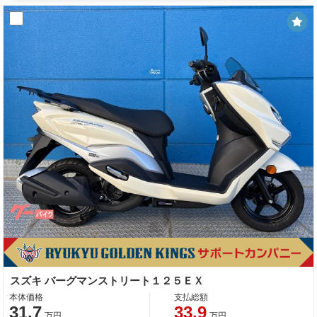
スズキ バーグマンストリート１２５ＥＸ
本体価格
支払総額
31.7
33.9
万円
万円