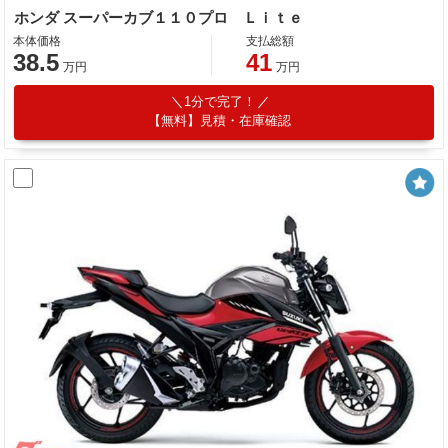
ホンダ スーパーカブ１１０プロ Ｌｉｔｅ
本体価格
支払総額
38.5
41
万円
万円
1分で完了！
【無料】見積・在庫確認