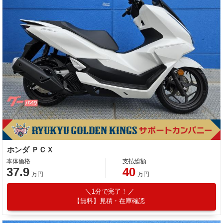
ホンダ ＰＣＸ
本体価格
支払総額
37.9
40
万円
万円
1分で完了！
【無料】見積・在庫確認