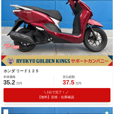
ホンダ リード１２５
本体価格
支払総額
35.2
37.5
万円
万円
1分で完了！
【無料】見積・在庫確認