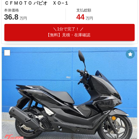
ＣＦＭＯＴＯ パピオ ＸＯ−１
本体価格
支払総額
36.8
44
万円
万円
1分で完了！
【無料】見積・在庫確認