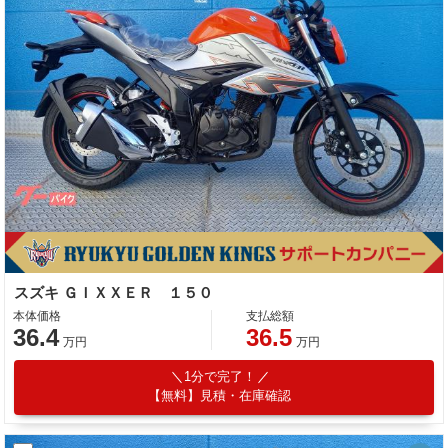
スズキ ＧＩＸＸＥＲ １５０
本体価格
支払総額
36.4
36.5
万円
万円
1分で完了！
【無料】見積・在庫確認