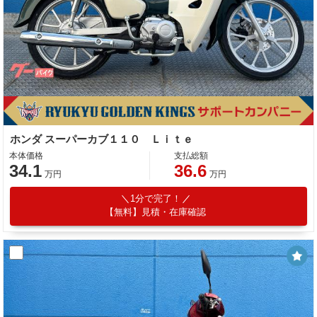
ホンダ スーパーカブ１１０ Ｌｉｔｅ
本体価格
支払総額
34.1
36.6
万円
万円
1分で完了！
【無料】見積・在庫確認