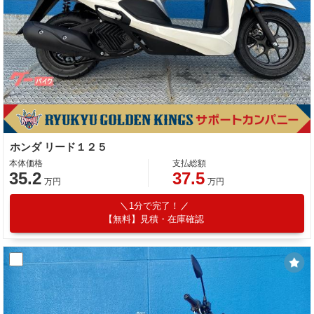
ホンダ リード１２５
本体価格
支払総額
35.2
37.5
万円
万円
1分で完了！
【無料】見積・在庫確認