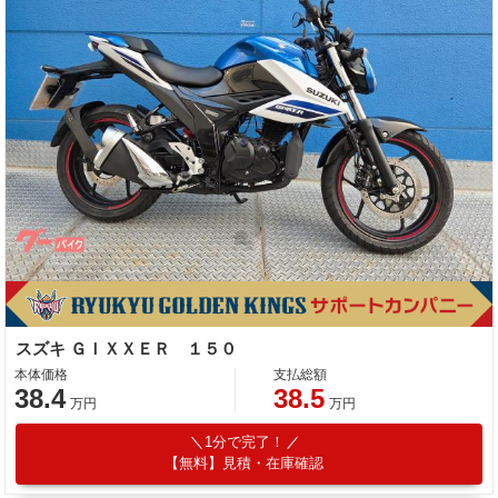
スズキ ＧＩＸＸＥＲ １５０
本体価格
支払総額
38.4
38.5
万円
万円
1分で完了！
【無料】見積・在庫確認