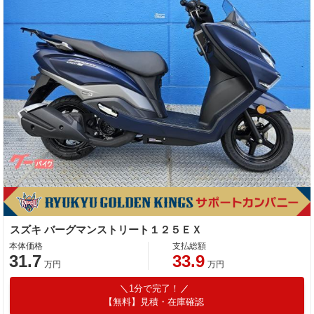
スズキ バーグマンストリート１２５ＥＸ
本体価格
支払総額
31.7
33.9
万円
万円
1分で完了！
【無料】見積・在庫確認