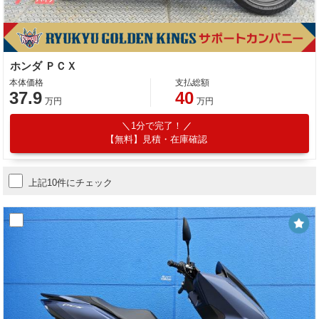
ホンダ ＰＣＸ
本体価格
支払総額
37.9
40
万円
万円
1分で完了！
【無料】見積・在庫確認
上記10件にチェック