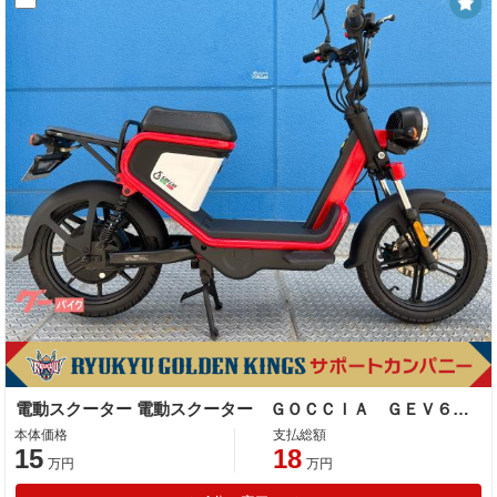
電動スクーター 電動スクーター ＧＯＣＣＩＡ ＧＥＶ６００
本体価格
支払総額
15
18
万円
万円