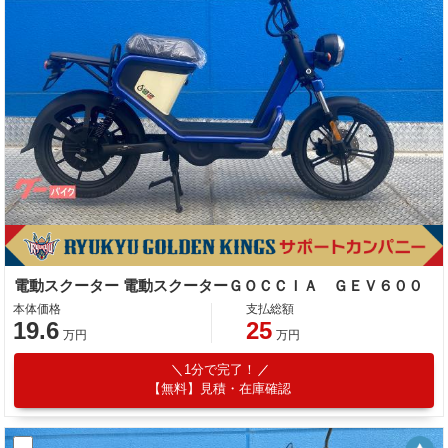
電動スクーター 電動スクーターＧＯＣＣＩＡ ＧＥＶ６００
本体価格
支払総額
19.6
25
万円
万円
1分で完了！
【無料】見積・在庫確認