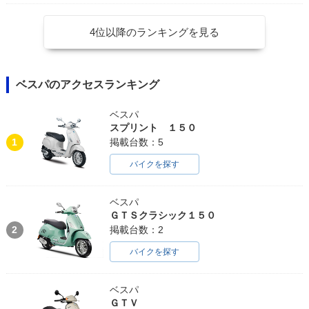
4位以降のランキングを見る
ベスパのアクセスランキング
ベスパ
スプリント １５０
1
掲載台数：5
バイクを探す
ベスパ
ＧＴＳクラシック１５０
2
掲載台数：2
バイクを探す
ベスパ
ＧＴＶ