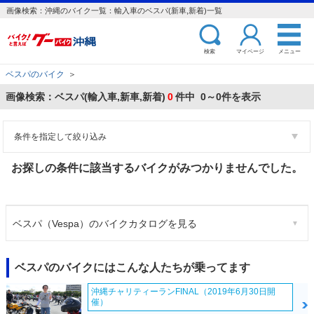
画像検索：沖縄のバイク一覧：輸入車のベスパ(新車,新着)一覧
検索
マイページ
メニュー
ベスパのバイク
＞
画像検索：ベスパ(輸入車,新車,新着)
0
件中 0～0件を表示
条件を指定して絞り込み
お探しの条件に該当するバイクがみつかりませんでした。
ベスパ（Vespa）のバイクカタログを見る
ベスパのバイクにはこんな人たちが乗ってます
沖縄チャリティーランFINAL（2019年6月30日開
催）