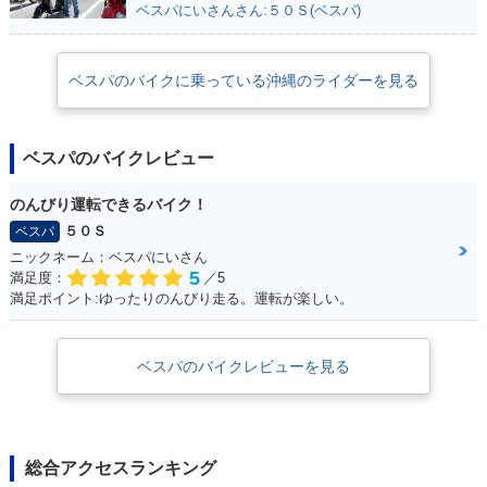
ベスパにいさんさん:５０Ｓ(ベスパ)
ベスパのバイクに乗っている沖縄のライダーを見る
ベスパのバイクレビュー
のんびり運転できるバイク！
５０Ｓ
ベスパ
ニックネーム：ベスパにいさん
5
満足度：
／5
満足ポイント:ゆったりのんびり走る。運転が楽しい。
ベスパのバイクレビューを見る
総合アクセスランキング