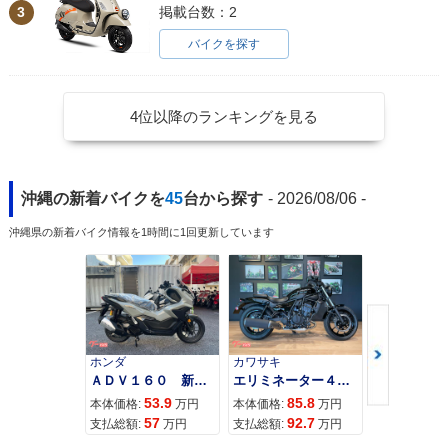
3
掲載台数：2
バイクを探す
4位以降のランキングを見る
沖縄の新着バイクを
45
台から探す
- 2026/08/06 -
沖縄県の新着バイク情報を1時間に1回更新しています
ホンダ
カワサキ
カワサキ
ＡＤＶ１６０ 新車 ２０２６年最新モデル パールスモーキーグレー スマートキー ２９Ｌメットイン ＵＳＢ Ｔｙｐｅ−Ｃ装備
エリミネーター４００
53.9
85.8
95
本体価格:
万円
本体価格:
万円
本体価格:
57
92.7
10
支払総額:
万円
支払総額:
万円
支払総額: