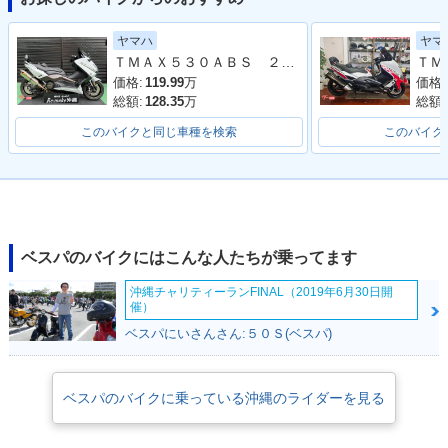
ヤマハ
ヤマ
ＴＭＡＸ５３０ＡＢＳ ２０１６年モデル ＳＪ１２Ｊ ２０１６年モデル アクラポビッチマフラー フェンダーレス バックレスト
価格:
119.99
万
価格:
総額:
128.35
万
総額:
このバイクと同じ車種を検索
このバイク
ベスパのバイクにはこんな人たちが乗ってます
沖縄チャリティーランFINAL（2019年6月30日開
催）
ベスパにいさんさん:５０Ｓ(ベスパ)
ベスパのバイクに乗っている沖縄のライダーを見る