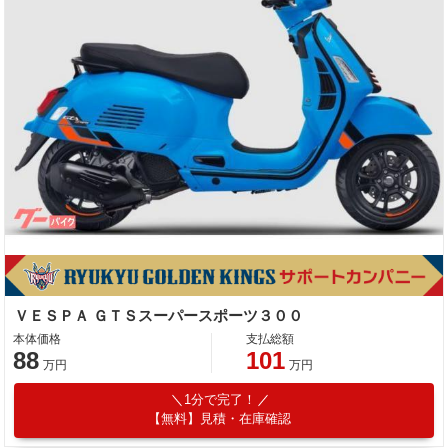
ＶＥＳＰＡ ＧＴＳスーパースポーツ３００
本体価格
支払総額
88
101
万円
万円
1分で完了！
【無料】見積・在庫確認