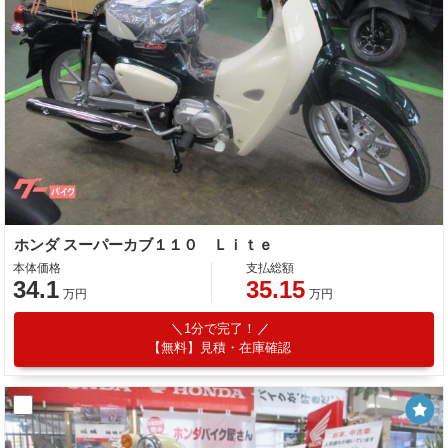
ホンダ スーパーカブ１１０ Ｌｉｔｅ
本体価格
支払総額
34.1
35.15
万円
万円
1分で完了！
【無料】見積・在庫確認