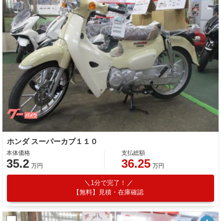
ホンダ スーパーカブ１１０
本体価格
支払総額
35.2
36.25
万円
万円
1分で完了！
【無料】見積・在庫確認