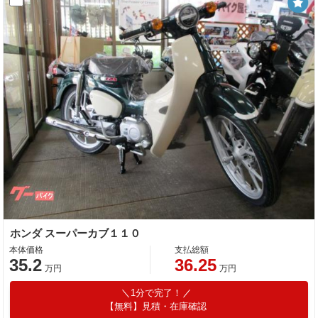
ホンダ スーパーカブ１１０
本体価格
支払総額
35.2
36.25
万円
万円
1分で完了！
【無料】見積・在庫確認