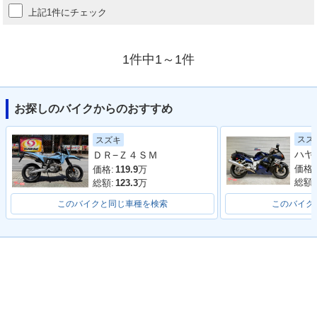
上記1件にチェック
1件中1～1件
お探しのバイクからのおすすめ
スズ
スズキ
ＤＲ−Ｚ４ＳＭ
価格:
価格:
119.9
万
総額:
総額:
123.3
万
このバイクと同じ車種を検索
このバイク