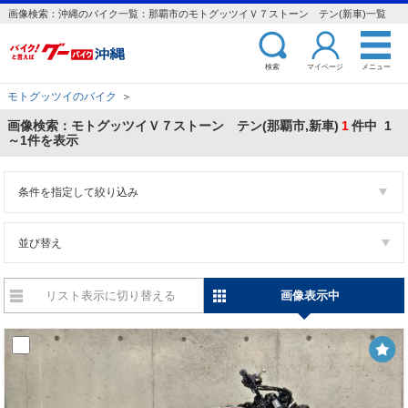
画像検索：沖縄のバイク一覧：那覇市のモトグッツイＶ７ストーン テン(新車)一覧
検索
マイページ
メニュー
モトグッツイのバイク
＞
画像検索：モトグッツイＶ７ストーン テン(那覇市,新車)
1
件中 1
～1件を表示
条件を指定して絞り込み
並び替え
リスト表示に切り替える
画像表示中