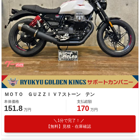
ＭＯＴＯ ＧＵＺＺＩ Ｖ７ストーン テン
本体価格
支払総額
151.8
170
万円
万円
1分で完了！
【無料】見積・在庫確認