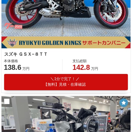
スズキ ＧＳＸ−８ＴＴ
本体価格
支払総額
138.6
142.8
万円
万円
1分で完了！
【無料】見積・在庫確認