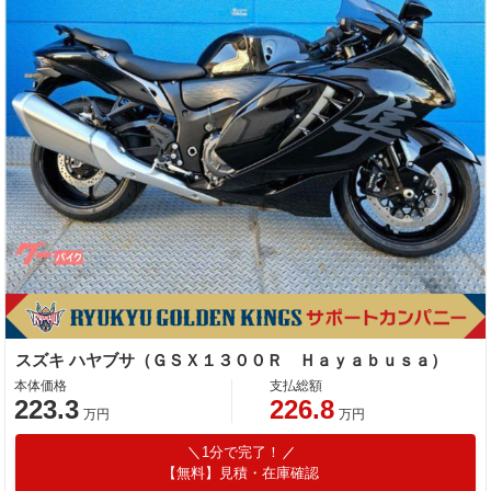
スズキ ハヤブサ（ＧＳＸ１３００Ｒ Ｈａｙａｂｕｓａ）
本体価格
支払総額
223.3
226.8
万円
万円
1分で完了！
【無料】見積・在庫確認