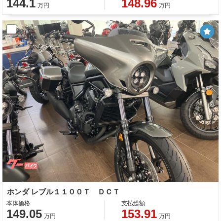
144.1
148.96
万円
万円
ホンダ レブル１１００Ｔ ＤＣＴ
本体価格
支払総額
149.05
153.91
万円
万円