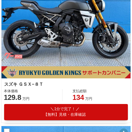
スズキ ＧＳＸ−８Ｔ
本体価格
支払総額
129.8
134
万円
万円
1分で完了！
【無料】見積・在庫確認