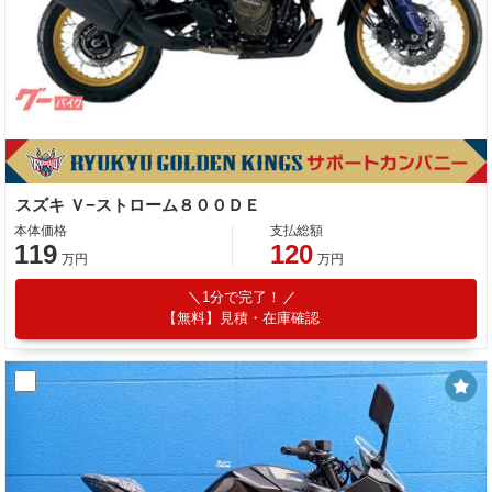
スズキ Ｖ−ストローム８００ＤＥ
本体価格
支払総額
119
120
万円
万円
1分で完了！
【無料】見積・在庫確認