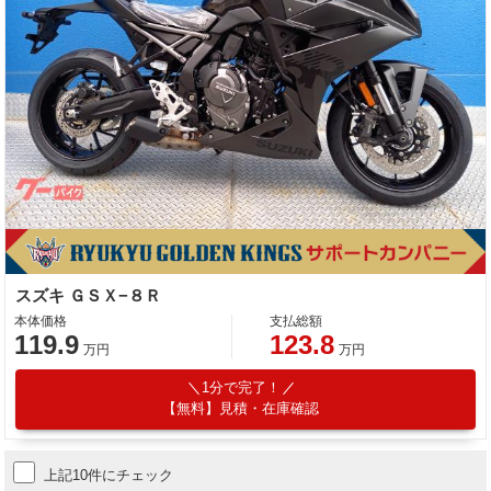
スズキ ＧＳＸ−８Ｒ
本体価格
支払総額
119.9
123.8
万円
万円
1分で完了！
【無料】見積・在庫確認
上記10件にチェック