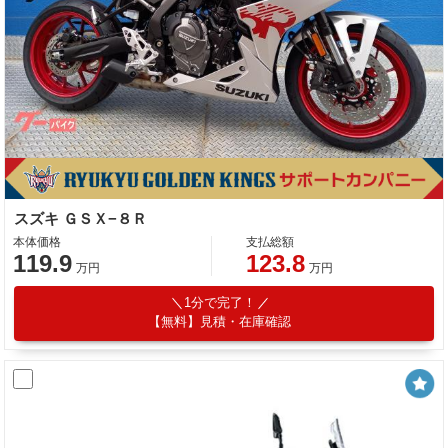
スズキ ＧＳＸ−８Ｒ
本体価格
支払総額
119.9
123.8
万円
万円
1分で完了！
【無料】見積・在庫確認