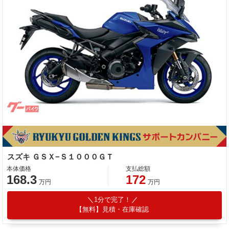
スズキ ＧＳＸ−Ｓ１０００ＧＴ
本体価格
支払総額
168.3
172
万円
万円
1分で完了！
【無料】見積・在庫確認