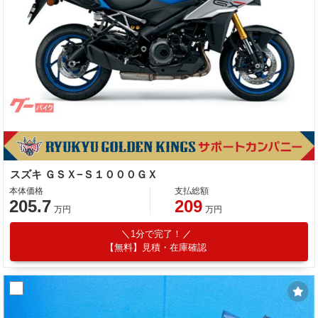
スズキ ＧＳＸ−Ｓ１０００ＧＸ
本体価格
支払総額
205.7
209
万円
万円
1分で完了！
【無料】見積・在庫確認