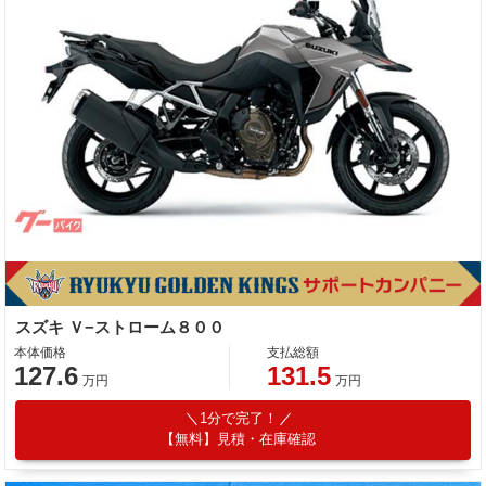
スズキ Ｖ−ストローム８００
本体価格
支払総額
127.6
131.5
万円
万円
1分で完了！
【無料】見積・在庫確認