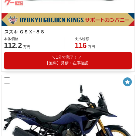
スズキ ＧＳＸ−８Ｓ
本体価格
支払総額
112.2
116
万円
万円
1分で完了！
【無料】見積・在庫確認