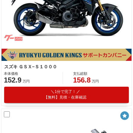
スズキ ＧＳＸ−Ｓ１０００
本体価格
支払総額
152.9
156.8
万円
万円
1分で完了！
【無料】見積・在庫確認