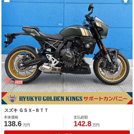
スズキ ＧＳＸ−８ＴＴ
本体価格
支払総額
138.6
142.8
万円
万円