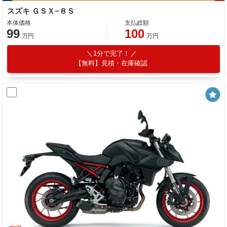
スズキ ＧＳＸ−８Ｓ
本体価格
支払総額
99
100
万円
万円
1分で完了！
【無料】見積・在庫確認