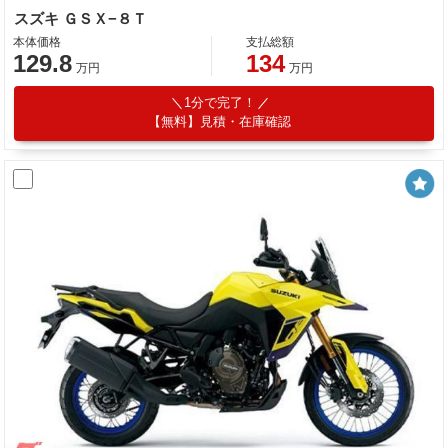
スズキ ＧＳＸ−８Ｔ
本体価格
支払総額
129.8
134
万円
万円
1分で完了！
【無料】見積・在庫確認