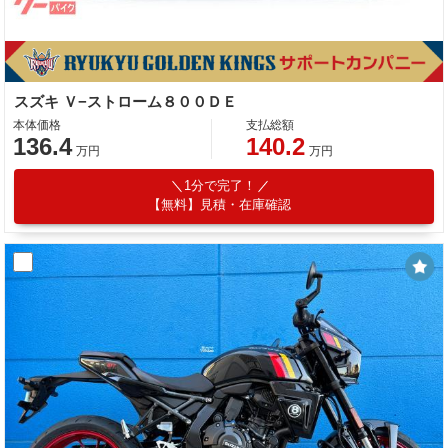
スズキ Ｖ−ストローム８００ＤＥ
本体価格
支払総額
136.4
140.2
万円
万円
1分で完了！
【無料】見積・在庫確認