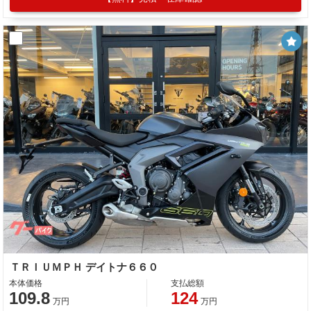
ＴＲＩＵＭＰＨ デイトナ６６０
本体価格
支払総額
109.8
124
万円
万円