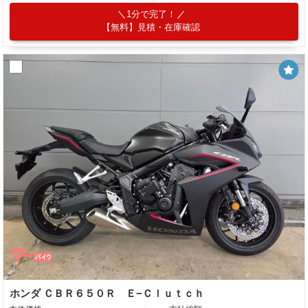
1分で完了！
【無料】見積・在庫確認
ホンダ ＣＢＲ６５０Ｒ Ｅ−Ｃｌｕｔｃｈ