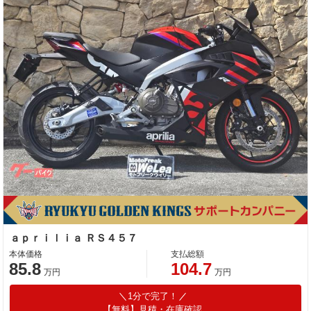
ａｐｒｉｌｉａ ＲＳ４５７
本体価格
支払総額
85.8
104.7
万円
万円
1分で完了！
【無料】見積・在庫確認