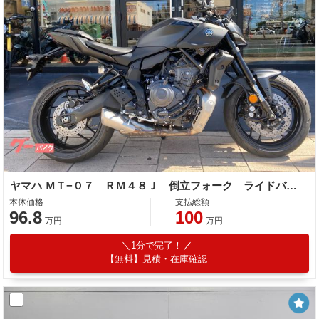
ヤマハ ＭＴ−０７ ＲＭ４８Ｊ 倒立フォーク ライドバイワイヤ ５インチＴＦＴディスプレイ
本体価格
支払総額
96.8
100
万円
万円
1分で完了！
【無料】見積・在庫確認