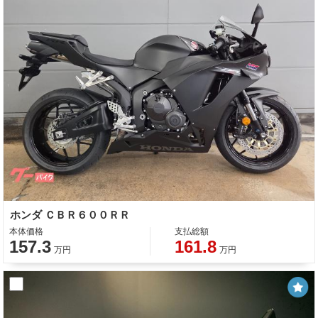
ホンダ ＣＢＲ６００ＲＲ
本体価格
支払総額
157.3
161.8
万円
万円