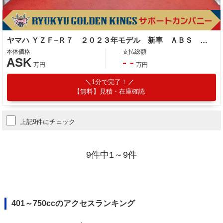
ヤマハ ＹＺＦ−Ｒ７ ２０２３年モデル 新車 ＡＢＳ アシスト＆スリッパ−クラッチ フルＬＣＤメーター ＬＥＤヘッドランプ
本体価格
支払総額
ASK
- -
万円
万円
1分で完了！
【無料】見積・在庫確認
上記9件にチェック
9件中1～9件
401～750ccのアクセスランキング