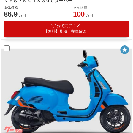
ＶＥＳＰＡ ＧＴＳ３００スーパー
本体価格
支払総額
86.9
100
万円
万円
1分で完了！
【無料】見積・在庫確認