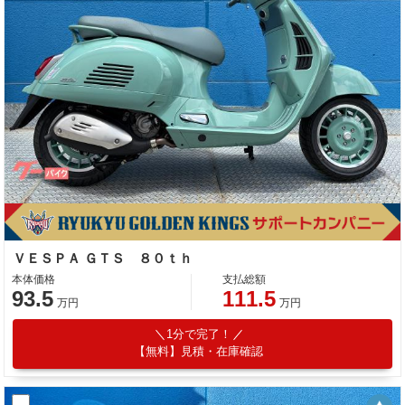
ＶＥＳＰＡ ＧＴＳ ８０ｔｈ
本体価格
支払総額
93.5
111.5
万円
万円
1分で完了！
【無料】見積・在庫確認