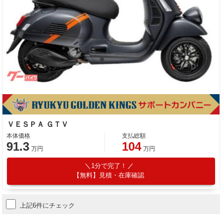
ＶＥＳＰＡ ＧＴＶ
本体価格
支払総額
91.3
104
万円
万円
1分で完了！
【無料】見積・在庫確認
上記6件にチェック