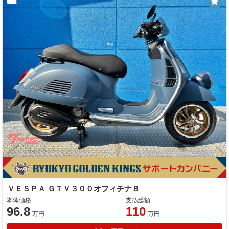
ＶＥＳＰＡ ＧＴＶ３００オフィチナ８
本体価格
支払総額
96.8
110
万円
万円