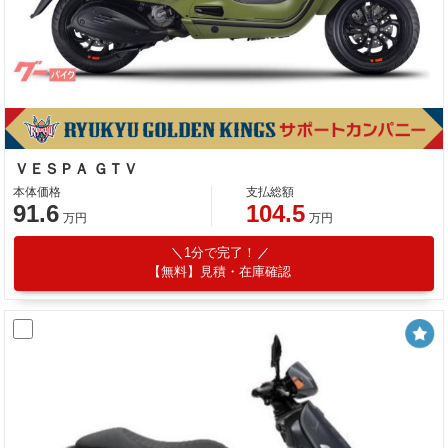
ＶＥＳＰＡ ＧＴＶ
本体価格
支払総額
91.6
104.5
万円
万円
1分で完了！
【無料】見積・在庫確認