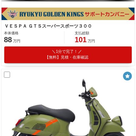
ＶＥＳＰＡ ＧＴＳスーパースポーツ３００
本体価格
支払総額
88
101
万円
万円
1分で完了！
【無料】見積・在庫確認