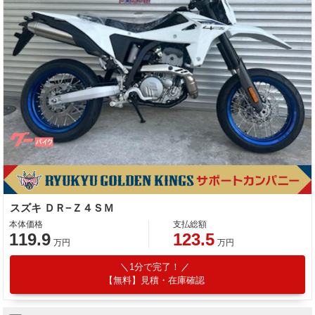
スズキ ＤＲ−Ｚ４ＳＭ
本体価格
支払総額
119.9
123.5
万円
万円
1分で完了！
【無料】見積・在庫確認