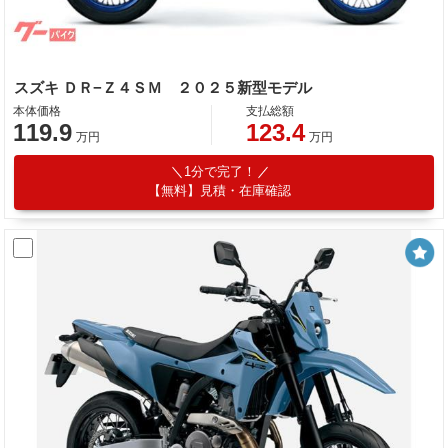
スズキ ＤＲ−Ｚ４ＳＭ ２０２５新型モデル
本体価格
支払総額
119.9
123.4
万円
万円
1分で完了！
【無料】見積・在庫確認