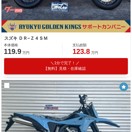
スズキ ＤＲ−Ｚ４ＳＭ
本体価格
支払総額
119.9
123.8
万円
万円
1分で完了！
【無料】見積・在庫確認