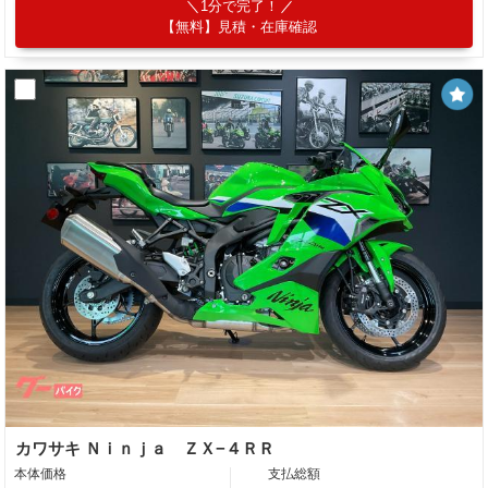
1分で完了！
【無料】見積・在庫確認
カワサキ Ｎｉｎｊａ ＺＸ−４ＲＲ
本体価格
支払総額