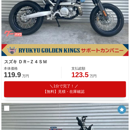
スズキ ＤＲ−Ｚ４ＳＭ
本体価格
支払総額
119.9
123.5
万円
万円
1分で完了！
【無料】見積・在庫確認