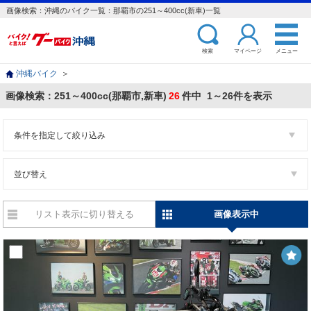
画像検索：沖縄のバイク一覧：那覇市の251～400cc(新車)一覧
検索
マイページ
メニュー
沖縄バイク
＞
画像検索：251～400cc(那覇市,新車)
26
件中 1～26件を表示
条件を指定して絞り込み
並び替え
リスト表示に切り替える
画像表示中