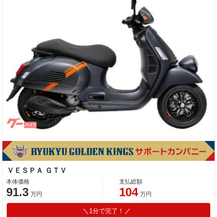
ＶＥＳＰＡ ＧＴＶ
本体価格
支払総額
91.3
104
万円
万円
1分で完了！