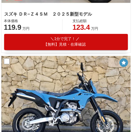
スズキ ＤＲ−Ｚ４ＳＭ ２０２５新型モデル
本体価格
支払総額
119.9
123.4
万円
万円
1分で完了！
【無料】見積・在庫確認