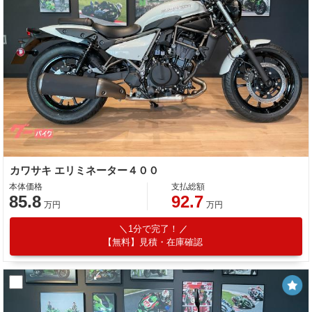
カワサキ エリミネーター４００
本体価格
支払総額
85.8
92.7
万円
万円
1分で完了！
【無料】見積・在庫確認