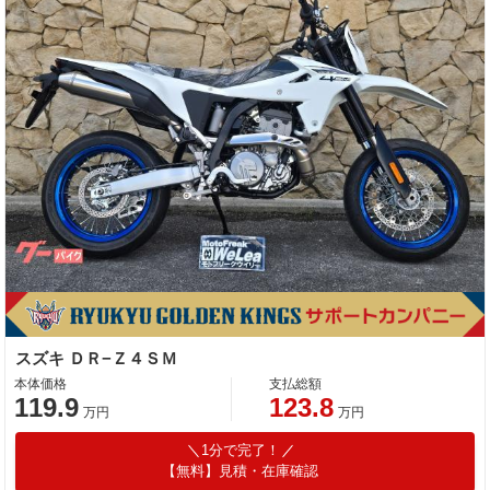
スズキ ＤＲ−Ｚ４ＳＭ
本体価格
支払総額
119.9
123.8
万円
万円
1分で完了！
【無料】見積・在庫確認