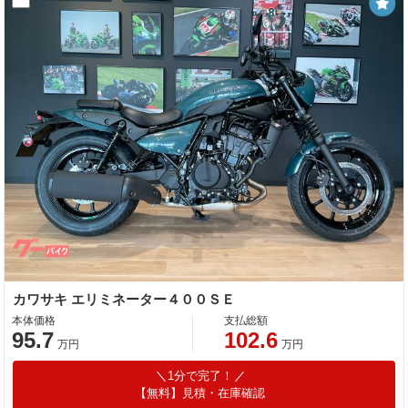
カワサキ エリミネーター４００ＳＥ
本体価格
支払総額
95.7
102.6
万円
万円
1分で完了！
【無料】見積・在庫確認