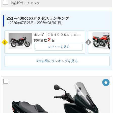
上記10件にチェック
251～400ccのアクセスランキング
（2026年07月26日～2026年08月01日）
ホンダ ＣＢ４００Ｓｕｐｅｒ Ｆｏｕｒ ＶＴＥＣ ＳＰＥＣ３
2
掲載台数
台
1
2
レビューを見る
4位以降のランキングを見る