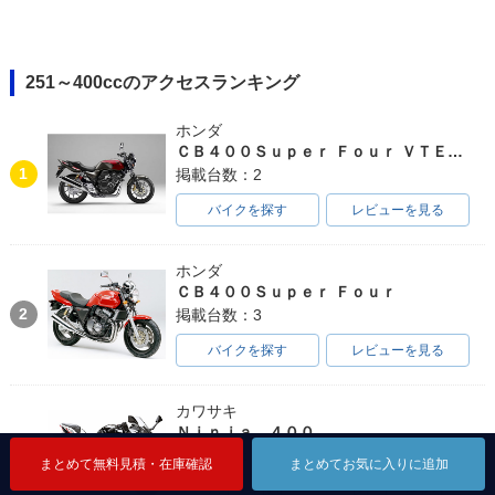
251～400ccのアクセスランキング
ホンダ
ＣＢ４００Ｓｕｐｅｒ Ｆｏｕｒ ＶＴＥＣ ＳＰＥＣ３
1
掲載台数：2
バイクを探す
レビューを見る
ホンダ
ＣＢ４００Ｓｕｐｅｒ Ｆｏｕｒ
2
掲載台数：3
バイクを探す
レビューを見る
カワサキ
Ｎｉｎｊａ ４００
3
掲載台数：10
まとめて無料見積・在庫確認
まとめて無料見積・在庫確認
まとめて無料見積・在庫確認
まとめてお気に入りに追加
まとめてお気に入りに追加
まとめてお気に入りに追加
バイクを探す
レビューを見る