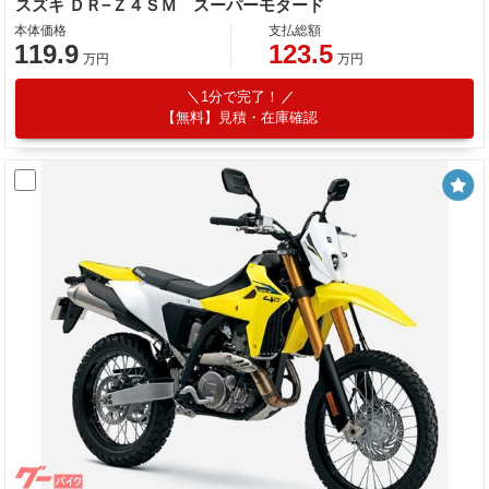
スズキ ＤＲ−Ｚ４ＳＭ スーパーモタード
本体価格
支払総額
119.9
123.5
万円
万円
1分で完了！
【無料】見積・在庫確認