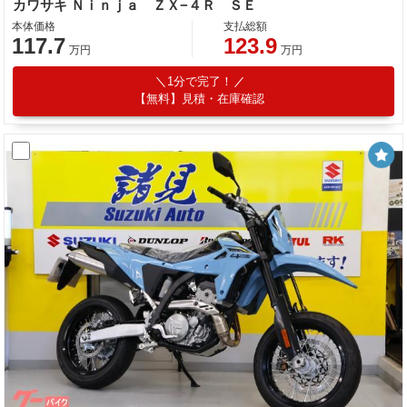
カワサキ Ｎｉｎｊａ ＺＸ−４Ｒ ＳＥ
本体価格
支払総額
117.7
123.9
万円
万円
1分で完了！
【無料】見積・在庫確認