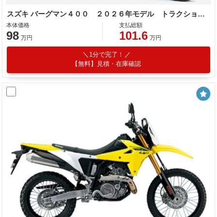
スズキ バーグマン４００ ２０２６年モデル トラクションコントロール標準装備
本体価格
支払総額
98
101.6
万円
万円
1分で完了！
【無料】見積・在庫確認