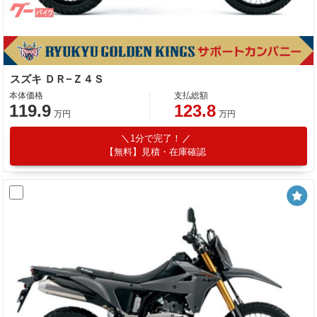
スズキ ＤＲ−Ｚ４Ｓ
本体価格
支払総額
119.9
123.8
万円
万円
1分で完了！
【無料】見積・在庫確認