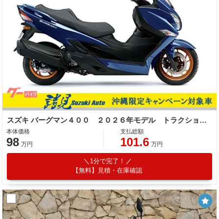
スズキ バーグマン４００ ２０２６年モデル トラクションコントロール Ｓ．Ａ．Ｉ．Ｓイモビ
本体価格
支払総額
98
101.6
万円
万円
1分で完了！
【無料】見積・在庫確認