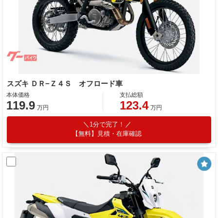
スズキ ＤＲ−Ｚ４Ｓ オフロード車
本体価格
支払総額
119.9
123.4
万円
万円
1分で完了！
【無料】見積・在庫確認