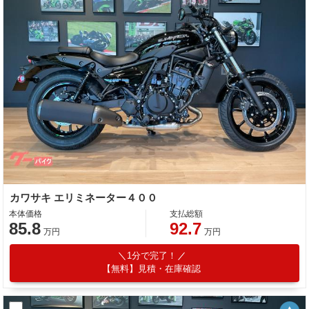
カワサキ エリミネーター４００
本体価格
支払総額
85.8
92.7
万円
万円
1分で完了！
【無料】見積・在庫確認