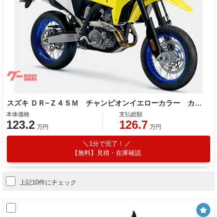
スズキ ＤＲ−Ｚ４ＳＭ チャンピオンイエローカラー カスタム外装
本体価格
支払総額
123.2
126.7
万円
万円
1分で完了！
【無料】見積・在庫確認
上記10件にチェック