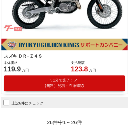
スズキ ＤＲ−Ｚ４Ｓ
本体価格
支払総額
119.9
123.8
万円
万円
1分で完了！
【無料】見積・在庫確認
上記6件にチェック
26件中1～26件