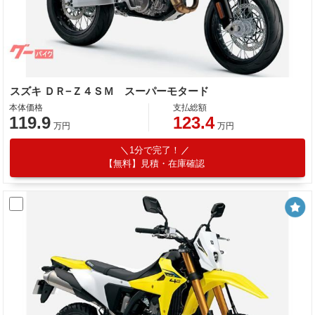
スズキ ＤＲ−Ｚ４ＳＭ スーパーモタード
本体価格
支払総額
119.9
123.4
万円
万円
1分で完了！
【無料】見積・在庫確認