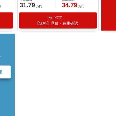
31.79
34.79
円
万円
万円
1分で完了！
【無料】見積・在庫確認
て
加