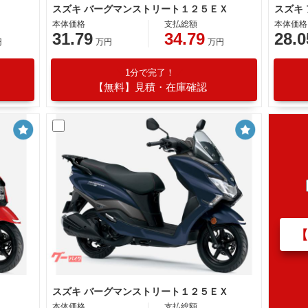
スズキ バーグマンストリート１２５ＥＸ
スズキ
本体価格
支払総額
本体価格
31.79
34.79
28.0
円
万円
万円
1分で完了！
【無料】見積・在庫確認
スズキ バーグマンストリート１２５ＥＸ
本体価格
支払総額