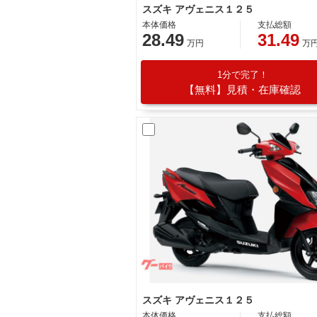
スズキ アヴェニス１２５
本体価格
支払総額
28.49
31.49
万円
万
1分で完了！
【無料】見積・在庫確認
スズキ アヴェニス１２５
本体価格
支払総額