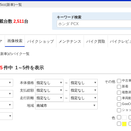
cc(新車)一覧
キーワード検索
載台数
2,511
台
画像検索
ア
バイクショップ
メンテナンス
バイク買取
バイクレビ
市,新車)のバイク一覧
5
件中 1～5件を表示
中古
その他
本体価格
～
新着
支払総額
～
複数
走行距離
～
車両
Goo
地域
ショ
色