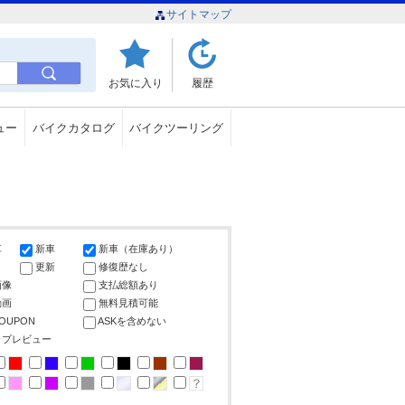
サイトマップ
お気に入り
履歴
ュー
バイクカタログ
バイクツーリング
車
新車
新車（在庫あり）
更新
修復歴なし
画像
支払総額あり
動画
無料見積可能
COUPON
ASKを含めない
ップレビュー