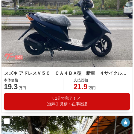
スズキ アドレスＶ５０ ＣＡ４ＢＡ型 新車 ４サイクル インジェクション
本体価格
支払総額
19.3
21.9
万円
万円
1分で完了！
【無料】見積・在庫確認