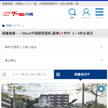
画像検索：沖縄のバイク一覧：中頭郡西原町の～50cc(新車)一覧
検索
マイページ
メニュー
沖縄バイク
＞
画像検索：～50cc(中頭郡西原町,新車)
3
件中 1～3件を表示
条件を指定して絞り込み
並び替え
リスト表示に切り替える
画像表示中