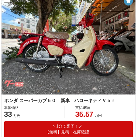
ホンダ スーパーカブ５０ 新車 ハローキティＶｅｒ
本体価格
支払総額
33
35.57
万円
万円
1分で完了！
【無料】見積・在庫確認