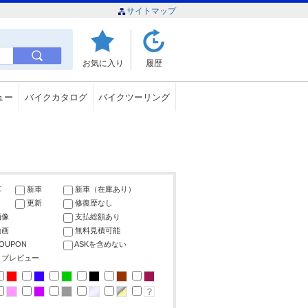
サイトマップ
お気に入り
履歴
ュー
バイクカタログ
バイクツーリング
車
新車
新車（在庫あり）
更新
修復歴なし
画像
支払総額あり
動画
無料見積可能
COUPON
ASKを含めない
ップレビュー