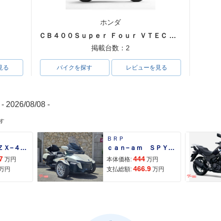
ホンダ
ＣＢ４００Ｓｕｐｅｒ Ｆｏｕｒ ＶＴＥＣ ＳＰＥＣ３
掲載台数：2
見る
バイクを探す
レビューを見る
- 2026/08/08 -
す
ＢＲＰ
Ｎｉｎｊａ ＺＸ−４Ｒ ＳＥ
ｃａｎ−ａｍ ＳＰＹＤＥＲ ＲＴ ＬＩＭＩＴＥＤ
7
444
万円
本体価格:
万円
466.9
万円
支払総額:
万円