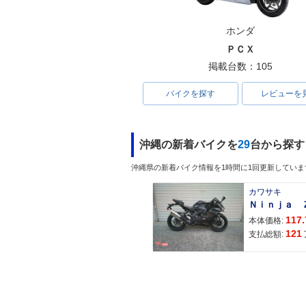
ホンダ
ＰＣＸ
掲載台数：105
バイクを探す
レビューを
沖縄の新着バイクを
29
台から探す
沖縄県の新着バイク情報を1時間に1回更新していま
カワサキ
117.
本体価格:
121
支払総額: