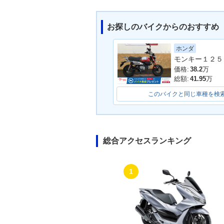
お探しのバイクからのおすすめ
ホンダ
モンキー１２５
価格:
38.2
万
総額:
41.95
万
このバイクと同じ車種を検
総合アクセスランキング
1