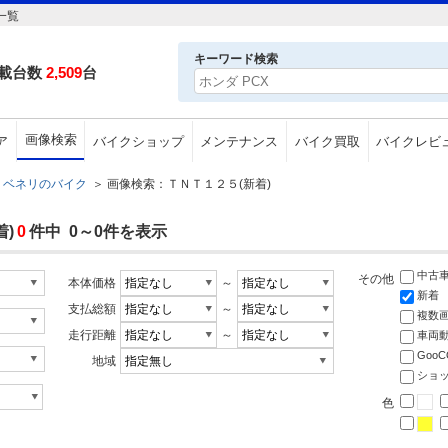
一覧
キーワード検索
載台数
2,509
台
画像検索
ア
バイクショップ
メンテナンス
バイク買取
バイクレビ
ベネリのバイク
＞
画像検索：ＴＮＴ１２５(新着)
)
0
件中 0～0件を表示
中古
その他
本体価格
～
新着
支払総額
～
複数
走行距離
～
車両
Goo
地域
ショ
色