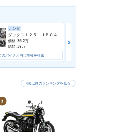
ホンダ
ヤマハ
ダックス１２５ ＪＢ０４型 ワンオーナー フロントカゴ ＡＢＳ ＬＥＤ 整備 保証 自賠責保険
価格:
35.2
万
価格:
41.8
万
総額:
37
万
総額:
44.8
万
このバイクと同じ車種を検索
このバイクと同じ車種を検索
4位以降のランキングを見る
3