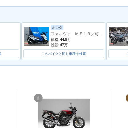
ホンダ
フォルツァ ＭＦ１３／可動式スクリーン／フルＬＥＤ／ＥＴＣ付き／グリップヒーター
価格:
44.8
万
総額:
47
万
索
このバイクと同じ車種を検索
2