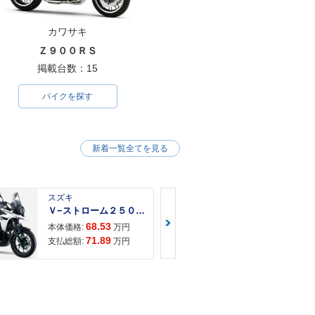
カワサキ
Ｚ９００ＲＳ
掲載台数：15
バイクを探す
新着一覧全てを見る
スズキ
スズキ
Ｖ−ストローム２５０ ２６年モデル 水冷２気筒エンジン ＬＥＤヘッドライト標準装備
68.53
68.
本体価格:
万円
本体価格:
71.89
72.
支払総額:
万円
支払総額: