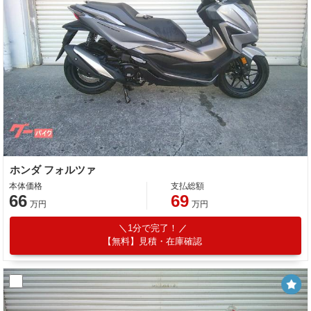
ホンダ フォルツァ
本体価格
支払総額
66
69
万円
万円
1分で完了！
【無料】見積・在庫確認