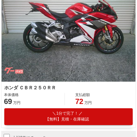
ホンダ ＣＢＲ２５０ＲＲ
本体価格
支払総額
69
72
万円
万円
1分で完了！
【無料】見積・在庫確認