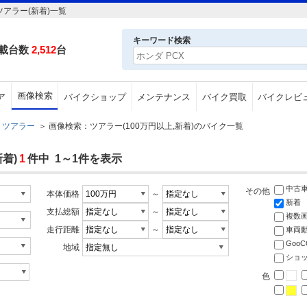
アラー(新着)一覧
キーワード検索
載台数
2,512
台
画像検索
ア
バイクショップ
メンテナンス
バイク買取
バイクレビ
ツアラー
＞
画像検索：ツアラー(100万円以上,新着)のバイク一覧
着)
1
件中 1～1件を表示
中古
その他
本体価格
～
新着
支払総額
～
複数
走行距離
～
車両
Goo
地域
ショ
色