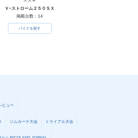
スズキ
Ｖ−ストローム２５０ＳＸ
掲載台数：14
バイクを探す
レビュー
ス
ジムカーナ大会
トライアル大会
らRICOLAND JORNAL