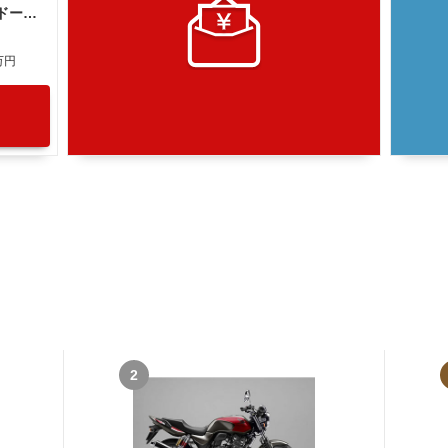
ホンダ ＣＢ１３００Ｓｕｐｅｒ ボルドール 社外２本出しマフラー
万円
2