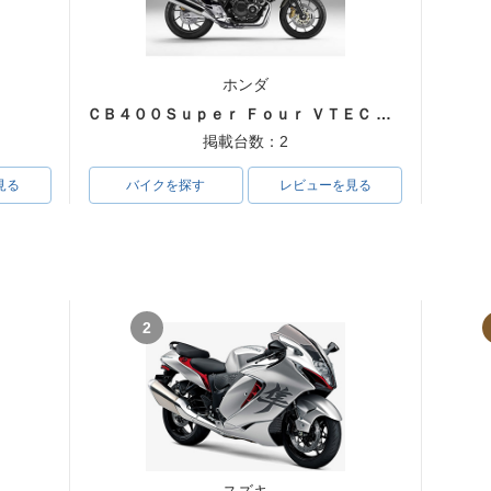
ホンダ
ＣＢ４００Ｓｕｐｅｒ Ｆｏｕｒ ＶＴＥＣ ＳＰＥＣ３
掲載台数：2
見る
バイクを探す
レビューを見る
2