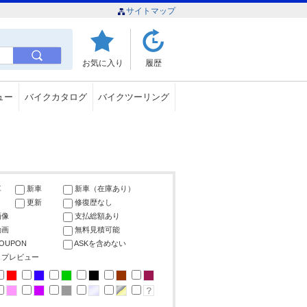
サイトマップ
お気に入り
履歴
ュー
バイクカタログ
バイクツーリング
車
新車
新車（在庫あり）
更新
修復歴なし
画像
支払総額あり
動画
無料見積可能
COUPON
ASKを含めない
ップレビュー