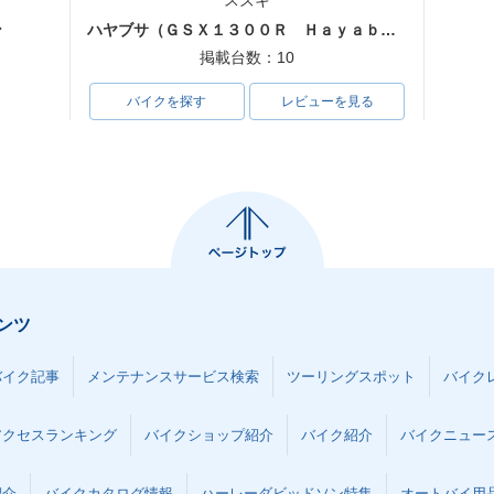
スズキ
ン
ハヤブサ（ＧＳＸ１３００Ｒ Ｈａｙａｂｕｓａ）
掲載台数：10
バイクを探す
レビューを見る
ンツ
バイク記事
メンテナンスサービス検索
ツーリングスポット
バイク
アクセスランキング
バイクショップ紹介
バイク紹介
バイクニュー
紹介
バイクカタログ情報
ハーレーダビッドソン特集
オートバイ用品な