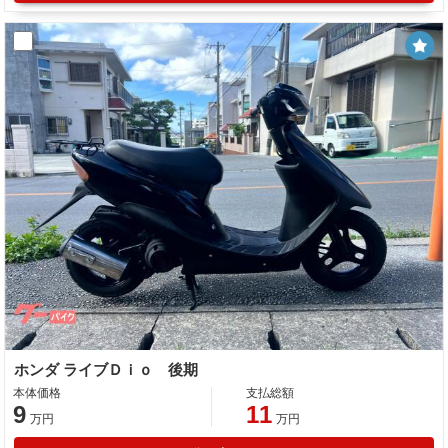
ホンダ ライブＤｉｏ 後期
本体価格
支払総額
9
11
万円
万円