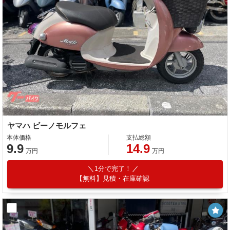
ヤマハ ビーノモルフェ
本体価格
支払総額
9.9
14.9
万円
万円
1分で完了！
【無料】見積・在庫確認