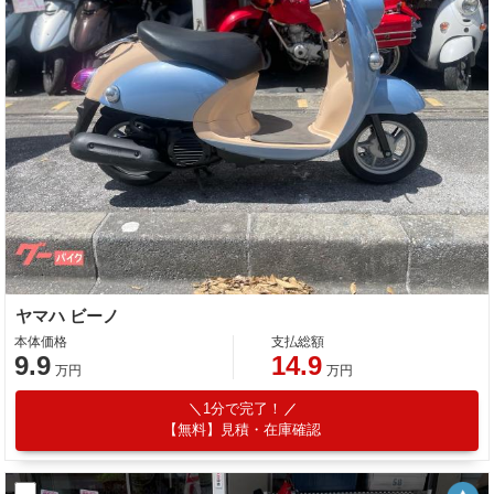
ヤマハ ビーノ
本体価格
支払総額
9.9
14.9
万円
万円
1分で完了！
【無料】見積・在庫確認