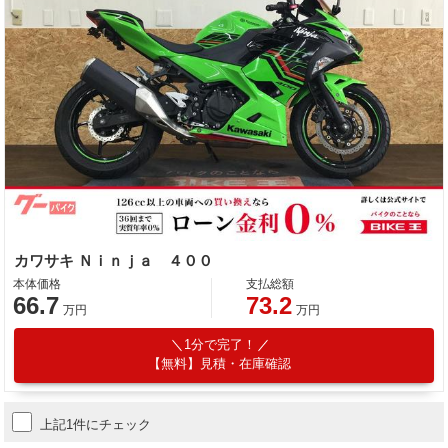
カワサキ Ｎｉｎｊａ ４００
本体価格
支払総額
66.7
73.2
万円
万円
1分で完了！
【無料】見積・在庫確認
上記1件にチェック