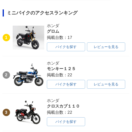
ミニバイクのアクセスランキング
ホンダ
グロム
1
掲載台数：17
バイクを探す
レビューを見る
ホンダ
モンキー１２５
2
掲載台数：22
バイクを探す
レビューを見る
ホンダ
クロスカブ１１０
3
掲載台数：22
バイクを探す