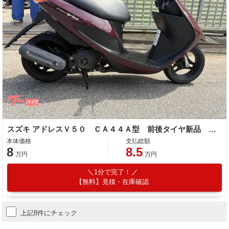
スズキ アドレスＶ５０ ＣＡ４４Ａ型 前後タイヤ新品 バッテリー新品 インジェクション ４サイクル
本体価格
支払総額
8
8.5
万円
万円
1分で完了！
【無料】見積・在庫確認
上記8件にチェック