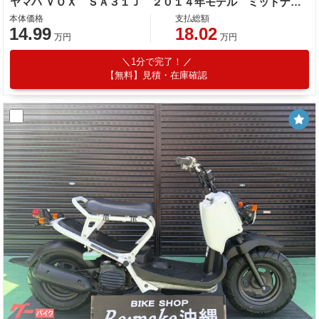
ヤマハ ＶＯＸ ＳＡ３１Ｊ ２０１４年モデル ミッドナイトシルバー
本体価格
支払総額
14.99
18.02
万円
万円
1分で完了！
【無料】見積・在庫確認