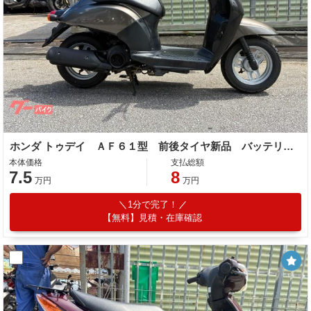
ホンダ トゥデイ ＡＦ６１型 前後タイヤ新品 バッテリー新品 ブレーキシュー新品 ４サイクル キャブ車
本体価格
支払総額
7.5
8
万円
万円
1分で完了！
【無料】見積・在庫確認