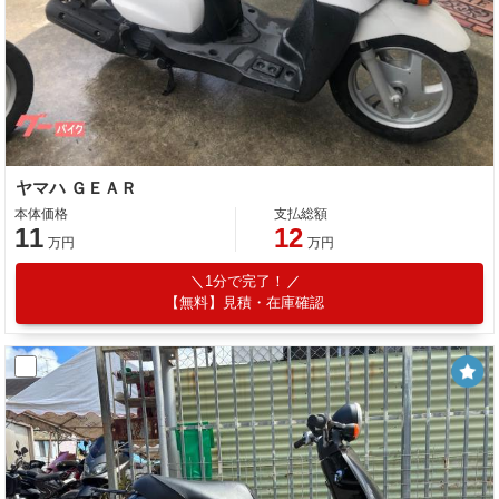
ヤマハ ＧＥＡＲ
本体価格
支払総額
11
12
万円
万円
1分で完了！
【無料】見積・在庫確認