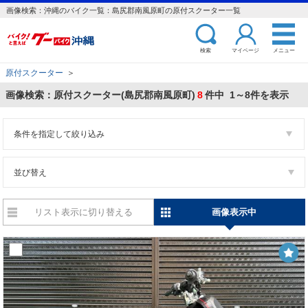
画像検索：沖縄のバイク一覧：島尻郡南風原町の原付スクーター一覧
検索
マイページ
メニュー
原付スクーター
＞
画像検索：原付スクーター(島尻郡南風原町)
8
件中 1～8件を表示
条件を指定して絞り込み
並び替え
リスト表示に切り替える
画像表示中