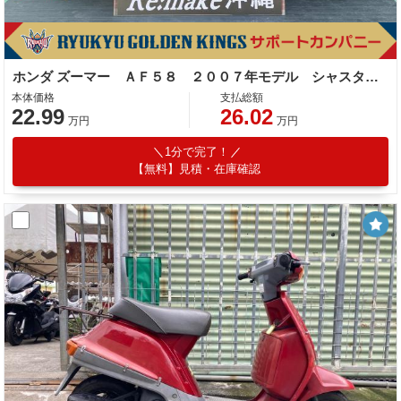
ホンダ ズーマー ＡＦ５８ ２００７年モデル シャスタホワイト
本体価格
支払総額
22.99
26.02
万円
万円
1分で完了！
【無料】見積・在庫確認