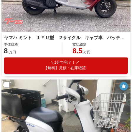
ヤマハ ミント １ＹＵ型 ２サイクル キャブ車 バッテリー新品
本体価格
支払総額
8
8.5
万円
万円
1分で完了！
【無料】見積・在庫確認