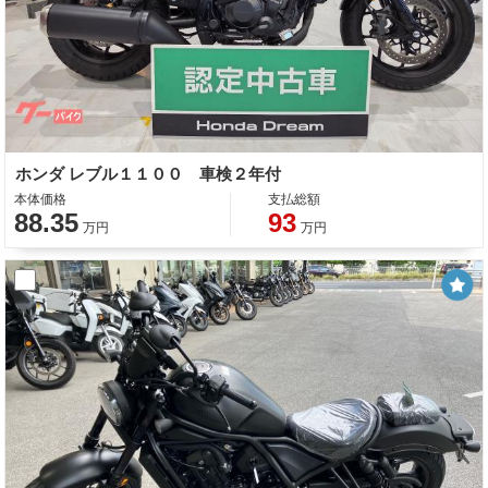
ホンダ レブル１１００ 車検２年付
本体価格
支払総額
88.35
93
万円
万円