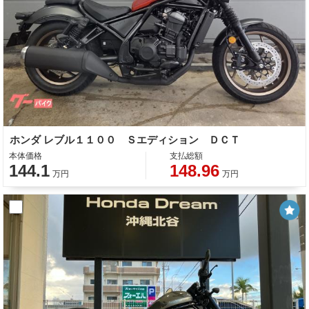
ホンダ レブル１１００ Ｓエディション ＤＣＴ
本体価格
支払総額
144.1
148.96
万円
万円