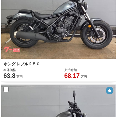
ホンダ レブル２５０
本体価格
支払総額
63.8
68.17
万円
万円