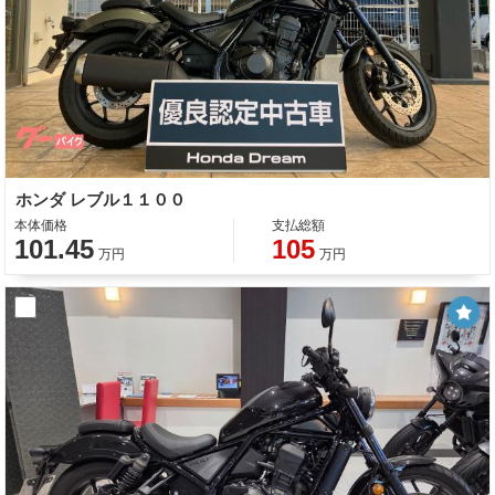
ホンダ レブル１１００
本体価格
支払総額
101.45
105
万円
万円