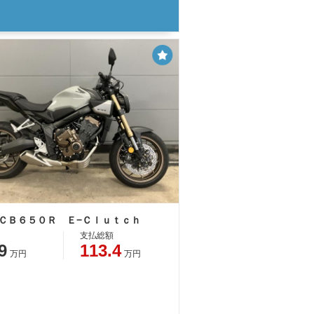
 ＣＢ６５０Ｒ Ｅ−Ｃｌｕｔｃｈ
支払総額
9
113.4
万円
万円