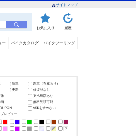
サイトマップ
お気に入り
履歴
ュー
バイクカタログ
バイクツーリング
車
新車
新車（在庫あり）
更新
修復歴なし
画像
支払総額あり
動画
無料見積可能
COUPON
ASKを含めない
ップレビュー