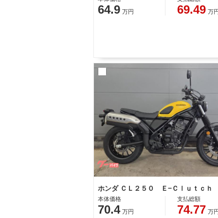
64.9
69.49
万円
万
ホンダ ＣＬ２５０ Ｅ−Ｃｌｕｔｃｈ
本体価格
支払総額
70.4
74.77
万円
万