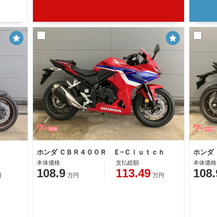
ｈ
ホンダ ＣＢＲ４００Ｒ Ｅ−Ｃｌｕｔｃｈ
ホンダ
本体価格
支払総額
本体価格
108.9
113.49
108.
円
万円
万円