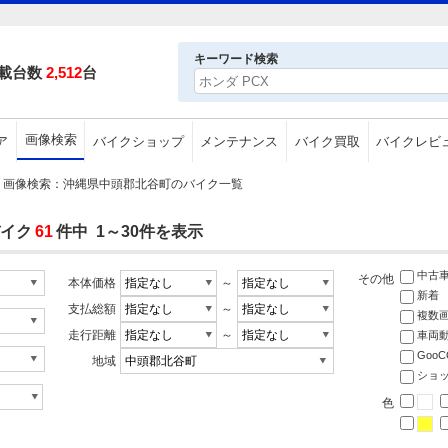
キーワード検索
載台数
2,512
台
画像検索
ア
バイクショップ
メンテナンス
バイク買取
バイクレビ
画像検索：沖縄県中頭郡北谷町のバイク一覧
イク
61
件中 1～30件を表示
中古
その他
本体価格
～
新着
支払総額
～
複数
走行距離
～
車両
Goo
地域
ショ
色