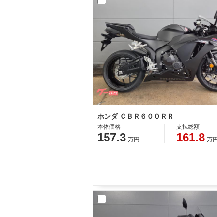
ホンダ ＣＢＲ６００ＲＲ
本体価格
支払総額
157.3
161.8
万円
万