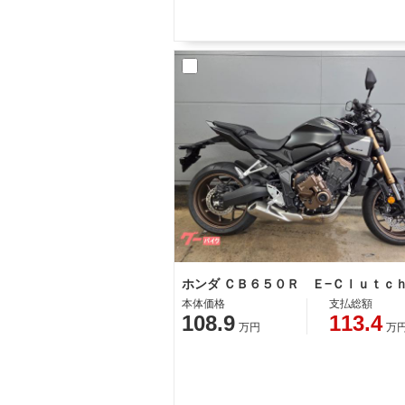
ホンダ ＣＢ６５０Ｒ Ｅ−Ｃｌｕｔｃ
本体価格
支払総額
108.9
113.4
万円
万