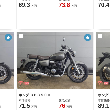
69.3
73.8
70.4
円
万円
万円
ホンダ ＧＢ３５０Ｃ
ホンダ
本体価格
支払総額
本体価格
71.5
76
89.1
円
万円
万円