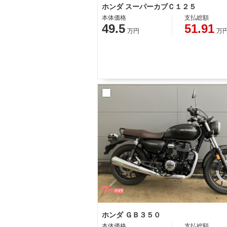
ホンダ スーパーカブＣ１２５
本体価格
支払総額
49.5
51.91
万円
万
ホンダ ＧＢ３５０
本体価格
支払総額