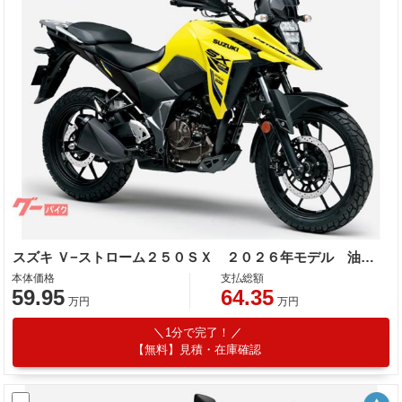
スズキ Ｖ−ストローム２５０ＳＸ ２０２６年モデル 油冷単気筒エンジン
本体価格
支払総額
59.95
64.35
万円
万円
1分で完了！
【無料】見積・在庫確認