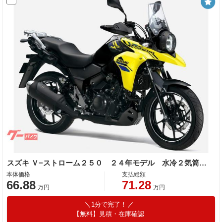
スズキ Ｖ−ストローム２５０ ２４年モデル 水冷２気筒エンジン
本体価格
支払総額
66.88
71.28
万円
万円
1分で完了！
【無料】見積・在庫確認