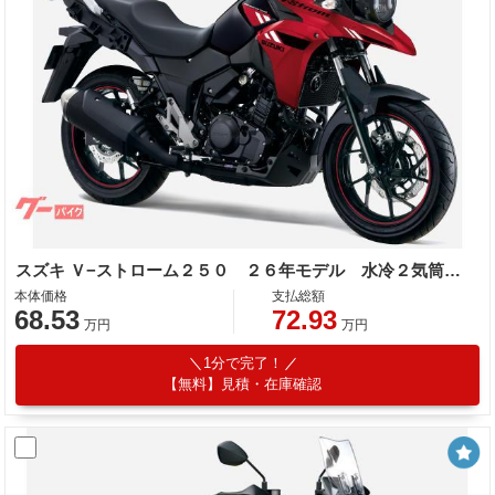
スズキ Ｖ−ストローム２５０ ２６年モデル 水冷２気筒エンジン ＬＥＤヘッドライト標準装備
本体価格
支払総額
68.53
72.93
万円
万円
1分で完了！
【無料】見積・在庫確認