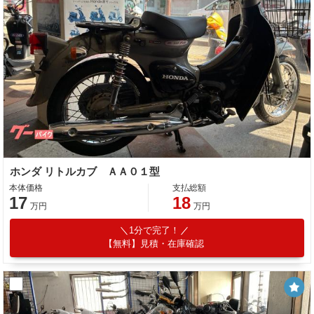
ホンダ リトルカブ ＡＡ０１型
本体価格
支払総額
17
18
万円
万円
1分で完了！
【無料】見積・在庫確認