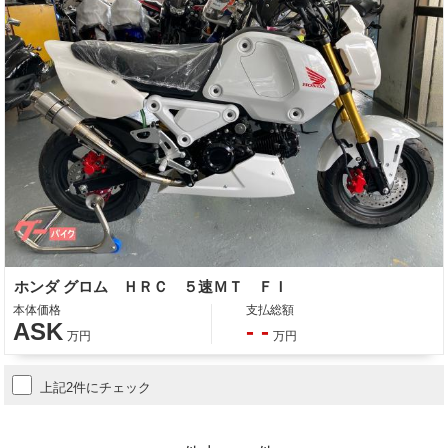
ホンダ グロム ＨＲＣ ５速ＭＴ ＦＩ
本体価格
支払総額
ASK
- -
万円
万円
上記2件にチェック