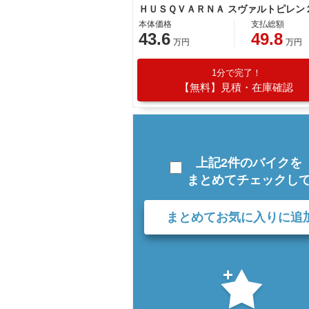
ＨＵＳＱＶＡＲＮＡ スヴァルトピレン
本体価格
支払総額
43.6
49.8
万円
万円
1分で完了！
【無料】見積・在庫確認
上記2件のバイクを
まとめてチェックし
まとめてお気に入りに追