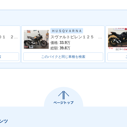
ＨＵＳＱＶＡＲＮＡ
ヴィットピレン４０１ ２０２０年モデル
スヴァルトピレン１２５ ２０２１年モデル
価格:
33.9
万
総額:
39.8
万
索
このバイクと同じ車種を検索
ンツ