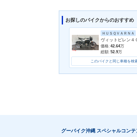
お探しのバイクからのおすすめ
ＨＵＳＱＶＡＲＮＡ
価格:
42.64
万
総額:
52.9
万
このバイクと同じ車種を検
グーバイク沖縄 スペシャルコンテ