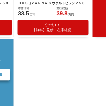
２５０
ＨＵＳＱＶＡＲＮＡ スヴァルトピレン２５０
本体価格
支払総額
33.5
39.8
万円
万円
1分で完了！
【無料】見積・在庫確認
て
加