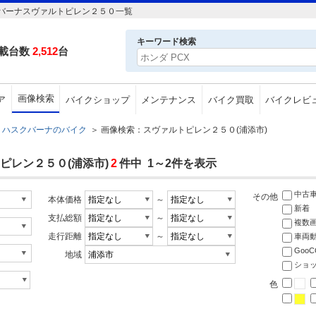
バーナスヴァルトピレン２５０一覧
キーワード検索
載台数
2,512
台
画像検索
ア
バイクショップ
メンテナンス
バイク買取
バイクレビ
ハスクバーナのバイク
＞
画像検索：スヴァルトピレン２５０(浦添市)
ピレン２５０(浦添市)
2
件中 1～2件を表示
中古
その他
本体価格
～
新着
支払総額
～
複数
走行距離
～
車両
Goo
地域
ショ
色