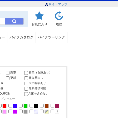
サイトマップ
お気に入り
履歴
ュー
バイクカタログ
バイクツーリング
車
新車
新車（在庫あり）
更新
修復歴なし
画像
支払総額あり
動画
無料見積可能
COUPON
ASKを含めない
ップレビュー