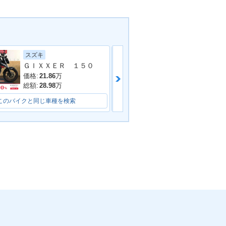
スズキ
ホンダ
ＧＩＸＸＥＲ １５０
ＣＴ１２５ハン
価格:
21.86
万
価格:
36.8
万
総額:
28.98
万
総額:
40
万
このバイクと同じ車種を検索
このバイクと同じ車種を検索