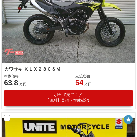
カワサキ ＫＬＸ２３０ＳＭ
本体価格
支払総額
63.8
64
万円
万円
1分で完了！
【無料】見積・在庫確認