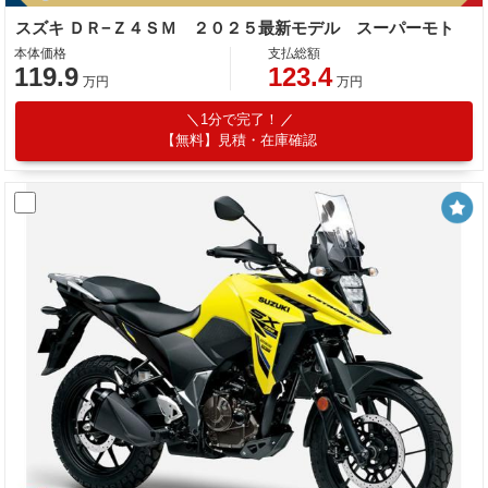
スズキ ＤＲ−Ｚ４ＳＭ ２０２５最新モデル スーパーモト
本体価格
支払総額
119.9
123.4
万円
万円
1分で完了！
【無料】見積・在庫確認