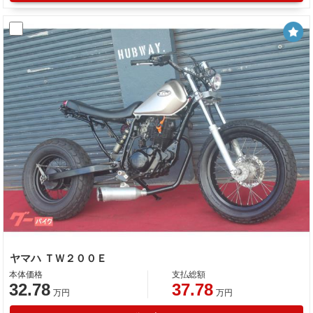
ヤマハ ＴＷ２００Ｅ
本体価格
支払総額
32.78
37.78
万円
万円