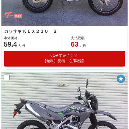
カワサキ ＫＬＸ２３０ Ｓ
本体価格
支払総額
59.4
63
万円
万円
1分で完了！
【無料】見積・在庫確認