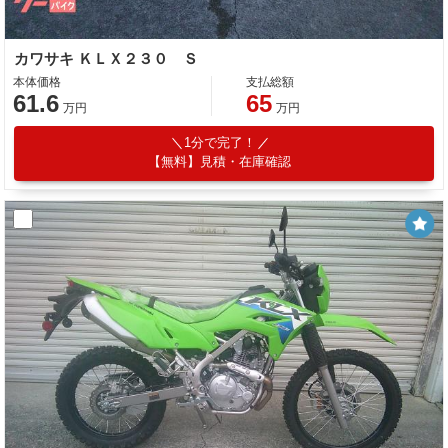
カワサキ ＫＬＸ２３０ Ｓ
本体価格
支払総額
61.6
65
万円
万円
1分で完了！
【無料】見積・在庫確認