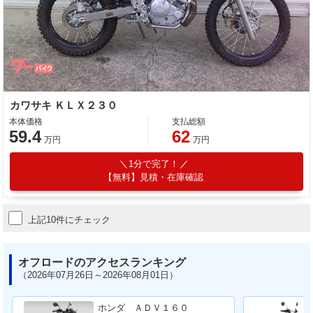
カワサキ ＫＬＸ２３０
本体価格
支払総額
59.4
62
万円
万円
1分で完了！
【無料】見積・在庫確認
上記10件にチェック
オフロードのアクセスランキング
（2026年07月26日～2026年08月01日）
ホンダ ＡＤＶ１６０