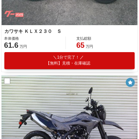
カワサキ ＫＬＸ２３０ Ｓ
本体価格
支払総額
61.6
65
万円
万円
1分で完了！
【無料】見積・在庫確認