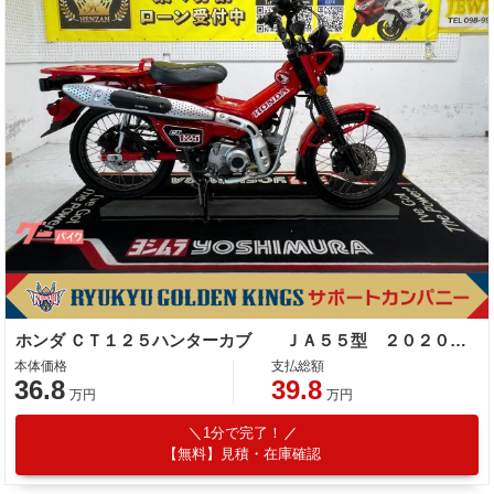
ホンダ ＣＴ１２５ハンターカブ ＪＡ５５型 ２０２０年モデル 社外シート ヘッドライト スペアキー サイドスタンド センタースタンド
本体価格
支払総額
36.8
39.8
万円
万円
1分で完了！
【無料】見積・在庫確認