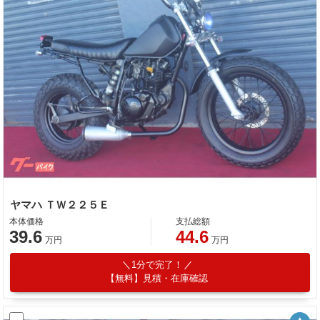
ヤマハ ＴＷ２２５Ｅ
本体価格
支払総額
39.6
44.6
万円
万円
1分で完了！
【無料】見積・在庫確認