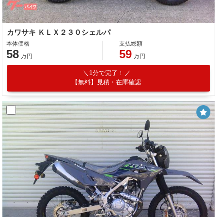
カワサキ ＫＬＸ２３０シェルパ
本体価格
支払総額
58
59
万円
万円
1分で完了！
【無料】見積・在庫確認