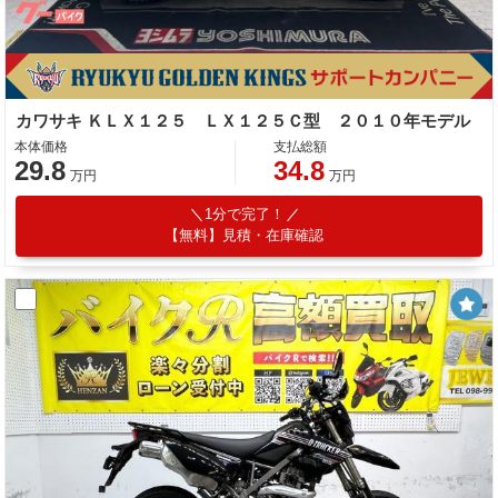
カワサキ ＫＬＸ１２５ ＬＸ１２５Ｃ型 ２０１０年モデル
本体価格
支払総額
29.8
34.8
万円
万円
1分で完了！
【無料】見積・在庫確認