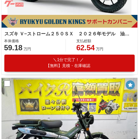
スズキ Ｖ−ストローム２５０ＳＸ ２０２６年モデル 油冷単気筒エンジン
本体価格
支払総額
59.18
62.54
万円
万円
1分で完了！
【無料】見積・在庫確認