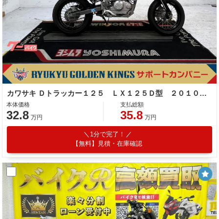
カワサキ Ｄトラッカー１２５ ＬＸ１２５Ｄ型 ２０１０年モデル 社外ナックルガード 電圧計 サブコン アルミリム 社外ハンドル
本体価格
支払総額
32.8
35.8
万円
万円
1分で完了！
【無料】見積・在庫確認