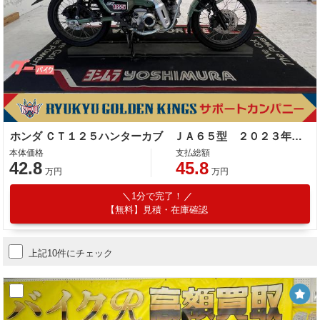
ホンダ ＣＴ１２５ハンターカブ ＪＡ６５型 ２０２３年モデル タンデムシート センタースタンド サイドスタンド スペアキー
本体価格
支払総額
42.8
45.8
万円
万円
1分で完了！
【無料】見積・在庫確認
上記10件にチェック