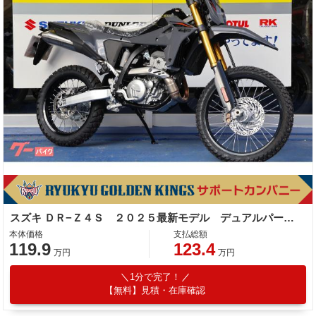
スズキ ＤＲ−Ｚ４Ｓ ２０２５最新モデル デュアルパーパス
本体価格
支払総額
119.9
123.4
万円
万円
1分で完了！
【無料】見積・在庫確認