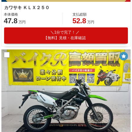
カワサキ ＫＬＸ２５０
本体価格
支払総額
47.8
52.8
万円
万円
1分で完了！
【無料】見積・在庫確認