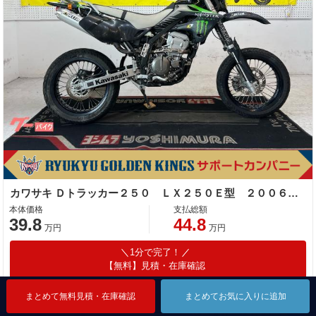
カワサキ Ｄトラッカー２５０ ＬＸ２５０Ｅ型 ２００６年モデル 社外ヘッドライト
本体価格
支払総額
39.8
44.8
万円
万円
1分で完了！
【無料】見積・在庫確認
まとめて無料見積・在庫確認
まとめて無料見積・在庫確認
まとめて無料見積・在庫確認
まとめてお気に入りに追加
まとめてお気に入りに追加
まとめてお気に入りに追加