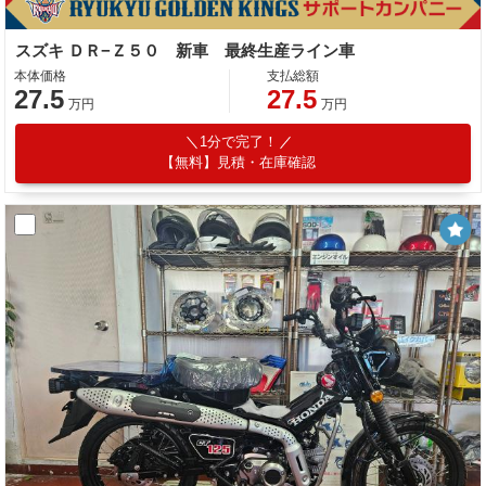
スズキ ＤＲ−Ｚ５０ 新車 最終生産ライン車
本体価格
支払総額
27.5
27.5
万円
万円
1分で完了！
【無料】見積・在庫確認