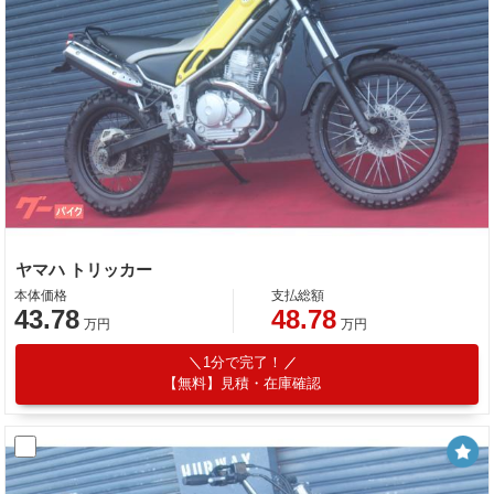
ヤマハ トリッカー
本体価格
支払総額
43.78
48.78
万円
万円
1分で完了！
【無料】見積・在庫確認