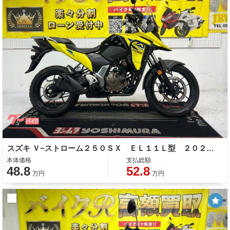
スズキ Ｖ−ストローム２５０ＳＸ ＥＬ１１Ｌ型 ２０２３年モデル リアキャリア ナックルガード エンジンガード ＬＥＤヘッドライト
本体価格
支払総額
48.8
52.8
万円
万円