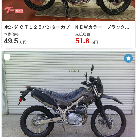
ホンダ ＣＴ１２５ハンターカブ ＮＥＷカラー ブラック ＡＢＳ
本体価格
支払総額
49.5
51.8
万円
万円