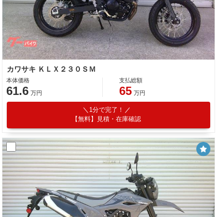
カワサキ ＫＬＸ２３０ＳＭ
本体価格
支払総額
61.6
65
万円
万円
1分で完了！
【無料】見積・在庫確認