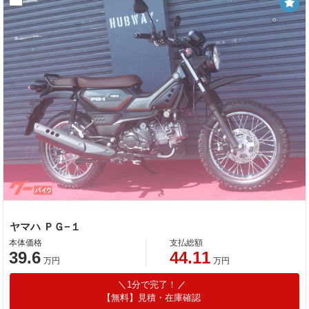
ヤマハ ＰＧ−１
本体価格
支払総額
39.6
44.11
万円
万円
1分で完了！
【無料】見積・在庫確認