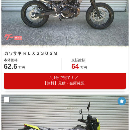
カワサキ ＫＬＸ２３０ＳＭ
本体価格
支払総額
62.6
64
万円
万円
1分で完了！
【無料】見積・在庫確認