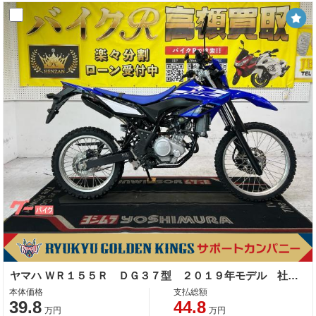
ヤマハ ＷＲ１５５Ｒ ＤＧ３７型 ２０１９年モデル 社外マフラー・レバー
本体価格
支払総額
39.8
44.8
万円
万円