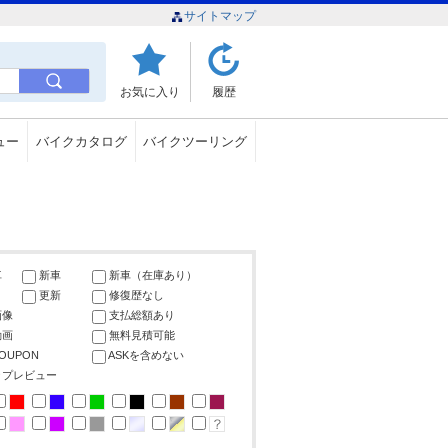
サイトマップ
お気に入り
履歴
ュー
バイクカタログ
バイクツーリング
車
新車
新車（在庫あり）
更新
修復歴なし
画像
支払総額あり
動画
無料見積可能
COUPON
ASKを含めない
ップレビュー