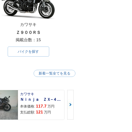
カワサキ
Ｚ９００ＲＳ
掲載台数：15
バイクを探す
新着一覧全てを見る
カワサキ
ＢＲＰ
Ｎｉｎｊａ ＺＸ−４Ｒ ＳＥ
117.7
444
本体価格:
万円
本体価格:
121
466
支払総額:
万円
支払総額: