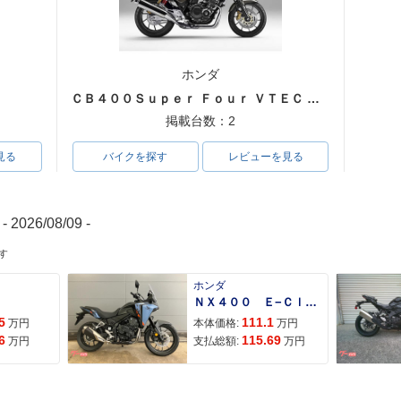
ホンダ
ＣＢ４００Ｓｕｐｅｒ Ｆｏｕｒ ＶＴＥＣ ＳＰＥＣ３
掲載台数：2
見る
バイクを探す
レビューを見る
- 2026/08/09 -
す
ホンダ
ＮＸ４００ Ｅ−Ｃｌｕｔｃｈ
5
111.1
万円
本体価格:
万円
6
115.69
万円
支払総額:
万円