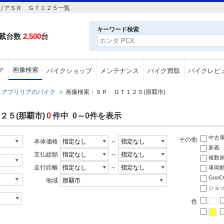
リアＳＲ ＧＴ１２５一覧
キーワード検索
載台数
2,500
台
画像検索
ア
バイクショップ
メンテナンス
バイク買取
バイクレビ
アプリリアのバイク
＞
画像検索：ＳＲ ＧＴ１２５(那覇市)
５(那覇市)
0
件中 0～0件を表示
中古
その他
本体価格
～
新着
支払総額
～
複数
走行距離
～
車両
Goo
地域
ショ
色