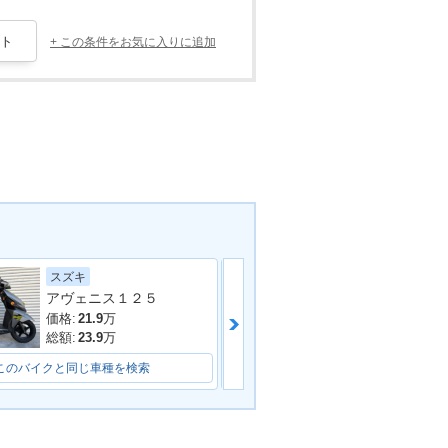
+ この条件をお気に入りに追加
スズキ
スズキ
アヴェニス１２５
価格:
17.8
万
価格:
21.9
万
総額:
21.8
万
総額:
23.9
万
このバイクと同じ車種を検索
このバイクと同じ車種を検索