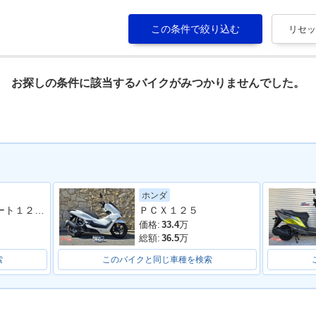
お探しの条件に該当するバイクがみつかりませんでした。
ホンダ
バーグマンストリート１２５ＥＸ
ＰＣＸ１２５
価格:
33.4
万
総額:
36.5
万
索
このバイクと同じ車種を検索