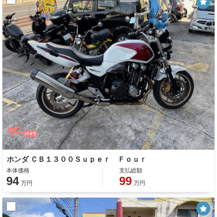
ホンダ ＣＢ１３００Ｓｕｐｅｒ Ｆｏｕｒ
本体価格
支払総額
94
99
万円
万円