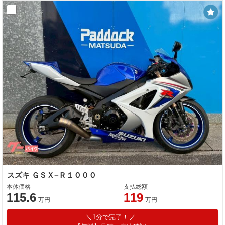
スズキ ＧＳＸ−Ｒ１０００
本体価格
支払総額
115.6
119
万円
万円
1分で完了！