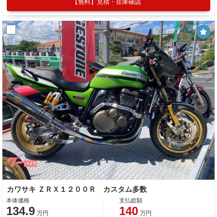
【無料】見積・在庫確認
カワサキ ＺＲＸ１２００Ｒ カスタム多数
本体価格
支払総額
134.9
140
万円
万円