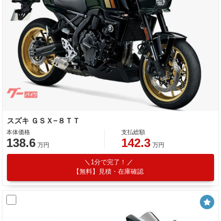
スズキ ＧＳＸ−８ＴＴ
本体価格
支払総額
138.6
142.3
万円
万円
1分で完了！
【無料】見積・在庫確認