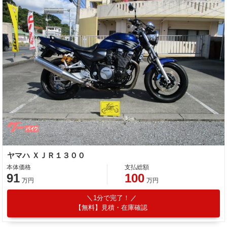
ヤマハ ＸＪＲ１３００
本体価格
支払総額
91
100
万円
万円
1分で完了！
【無料】見積・在庫確認