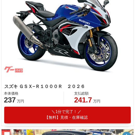
スズキ ＧＳＸ−Ｒ１０００Ｒ ２０２６
本体価格
支払総額
237
241.7
万円
万円
1分で完了！
【無料】見積・在庫確認