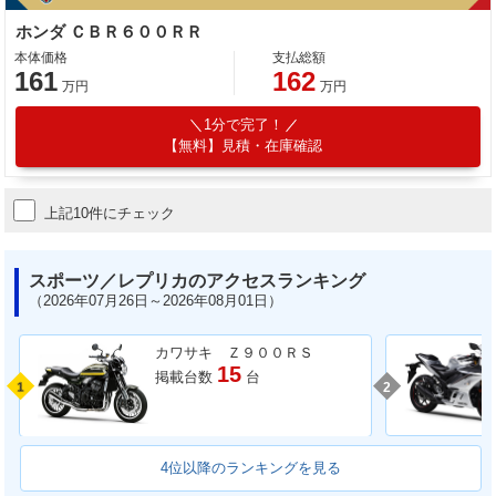
ホンダ ＣＢＲ６００ＲＲ
本体価格
支払総額
161
162
万円
万円
1分で完了！
【無料】見積・在庫確認
上記10件にチェック
スポーツ／レプリカのアクセスランキング
（2026年07月26日～2026年08月01日）
カワサキ Ｚ９００ＲＳ
15
掲載台数
台
1
2
4位以降のランキングを見る