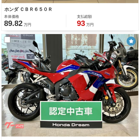
ホンダ ＣＢＲ６５０Ｒ
本体価格
支払総額
89.82
93
万円
万円