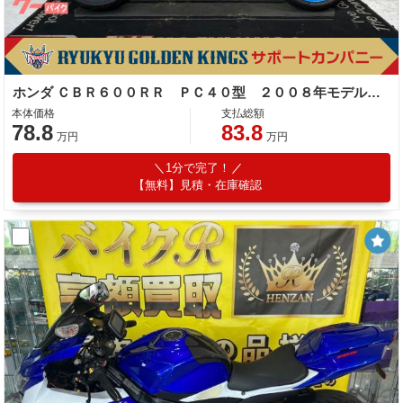
ホンダ ＣＢＲ６００ＲＲ ＰＣ４０型 ２００８年モデル ツーブラザーマフラー スタントゲージ ドラレコ ブレンボマスター その他改造多数
本体価格
支払総額
78.8
83.8
万円
万円
1分で完了！
【無料】見積・在庫確認