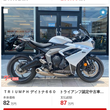
ＴＲＩＵＭＰＨ デイトナ６６０ トライアンフ認定中古車 ワンオーナー フェンダーレス タンデムグラブバー
本体価格
支払総額
82
87
万円
万円