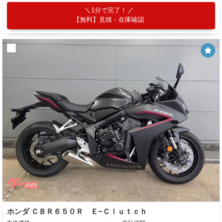
1分で完了！
【無料】見積・在庫確認
ホンダ ＣＢＲ６５０Ｒ Ｅ−Ｃｌｕｔｃｈ