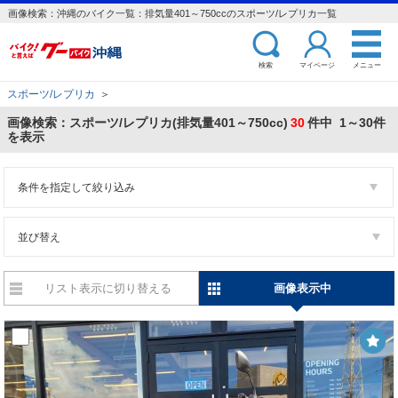
画像検索：沖縄のバイク一覧：排気量401～750ccのスポーツ/レプリカ一覧
検索
マイページ
メニュー
スポーツ/レプリカ
＞
画像検索：スポーツ/レプリカ(排気量401～750cc)
30
件中 1～30件
を表示
条件を指定して絞り込み
並び替え
リスト表示に切り替える
画像表示中