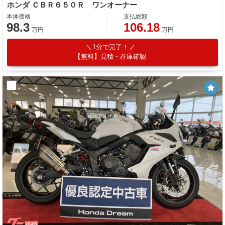
ホンダ ＣＢＲ６５０Ｒ ワンオーナー
本体価格
支払総額
98.3
106.18
万円
万円
1分で完了！
【無料】見積・在庫確認