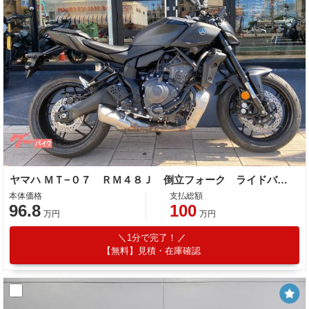
ヤマハ ＭＴ−０７ ＲＭ４８Ｊ 倒立フォーク ライドバイワイヤ ５インチＴＦＴディスプレイ
本体価格
支払総額
96.8
100
万円
万円
1分で完了！
【無料】見積・在庫確認