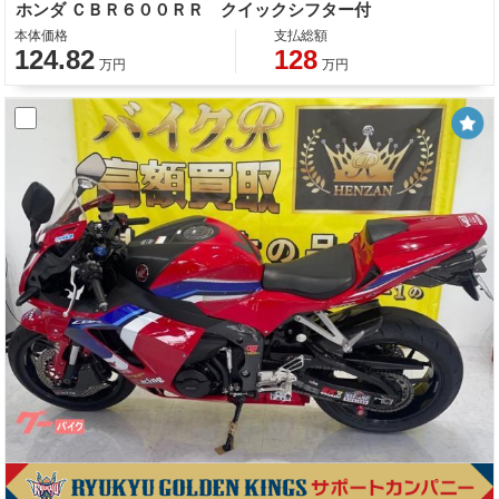
ホンダ ＣＢＲ６００ＲＲ クイックシフター付
本体価格
支払総額
124.82
128
万円
万円