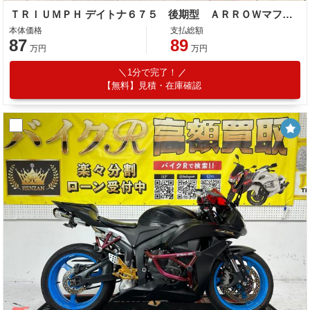
ＴＲＩＵＭＰＨ デイトナ６７５ 後期型 ＡＲＲＯＷマフラー フェンダーレス オーリンズＲショック
本体価格
支払総額
87
89
万円
万円
1分で完了！
【無料】見積・在庫確認