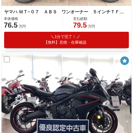
ヤマハ ＭＴ−０７ ＡＢＳ ワンオーナー ５インチＴＦＴディスプレイ フェンダーレス
本体価格
支払総額
76.5
79.5
万円
万円
1分で完了！
【無料】見積・在庫確認