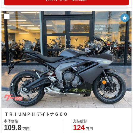
ＴＲＩＵＭＰＨ デイトナ６６０
本体価格
支払総額
109.8
124
万円
万円