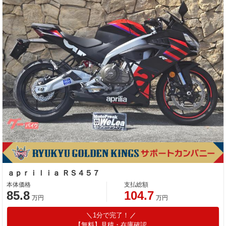
ａｐｒｉｌｉａ ＲＳ４５７
本体価格
支払総額
85.8
104.7
万円
万円
1分で完了！
【無料】見積・在庫確認