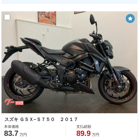
スズキ ＧＳＸ−Ｓ７５０ ２０１７
本体価格
支払総額
83.7
89.9
万円
万円