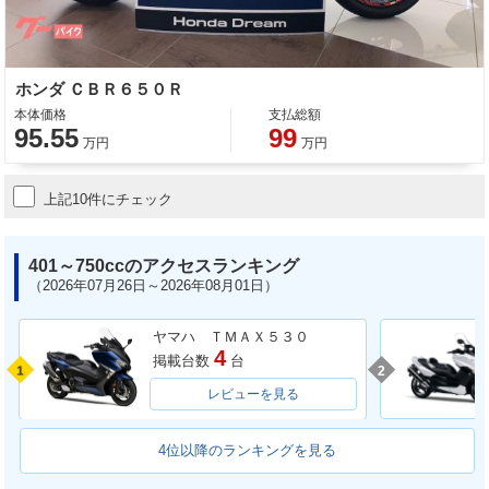
ホンダ ＣＢＲ６５０Ｒ
本体価格
支払総額
95.55
99
万円
万円
上記10件にチェック
401～750ccのアクセスランキング
（2026年07月26日～2026年08月01日）
ヤマハ ＴＭＡＸ５３０
4
掲載台数
台
1
2
レビューを見る
4位以降のランキングを見る