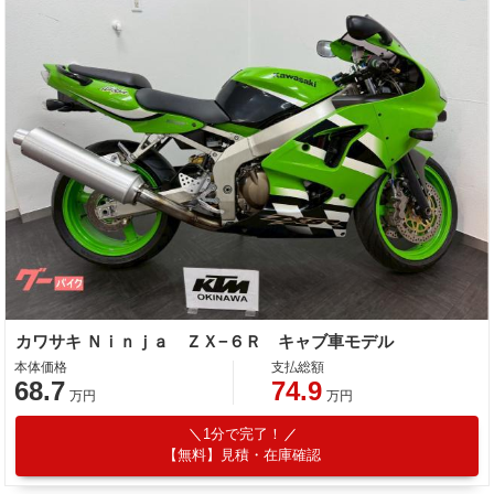
カワサキ Ｎｉｎｊａ ＺＸ−６Ｒ キャブ車モデル
本体価格
支払総額
68.7
74.9
万円
万円
1分で完了！
【無料】見積・在庫確認