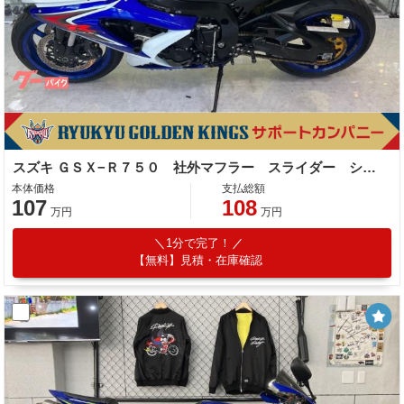
スズキ ＧＳＸ−Ｒ７５０ 社外マフラー スライダー シングルシートカウル ＵＳＢポート
本体価格
支払総額
107
108
万円
万円
1分で完了！
【無料】見積・在庫確認