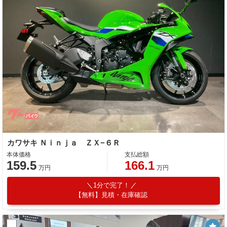
カワサキ Ｎｉｎｊａ ＺＸ−６Ｒ
本体価格
支払総額
159.5
166.1
万円
万円
1分で完了！
【無料】見積・在庫確認