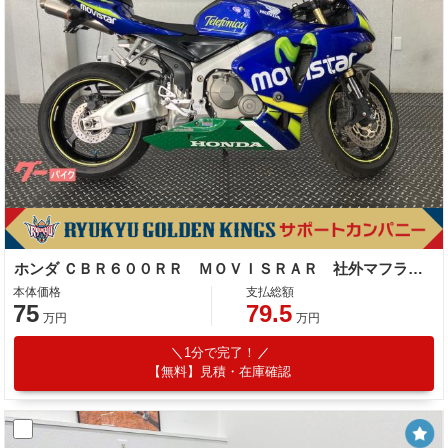
ホンダ ＣＢＲ６００ＲＲ ＭＯＶＩＳＲＡＲ 社外マフラー ＥＴＣ装備
本体価格
支払総額
75
79.5
万円
万円
1分で完了！
【無料】見積・在庫確認