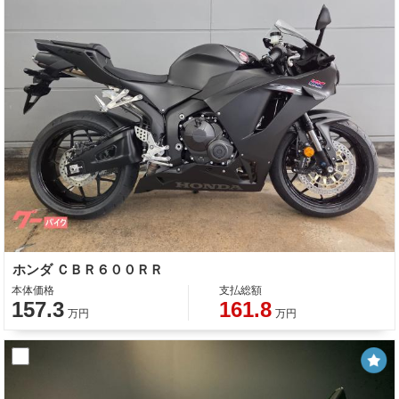
ホンダ ＣＢＲ６００ＲＲ
本体価格
支払総額
157.3
161.8
万円
万円