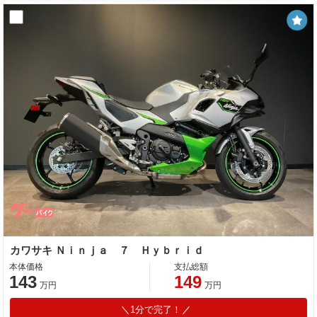
カワサキ Ｎｉｎｊａ ７ Ｈｙｂｒｉｄ
本体価格
支払総額
143
149
万円
万円
1分で完了！