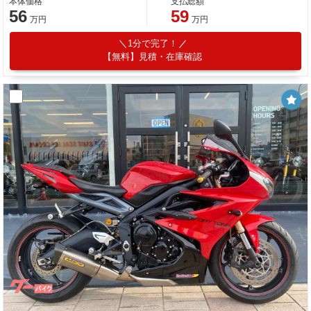
本体価格
支払総額
56
59
万円
万円
1分で完了！
【無料】見積・在庫確認