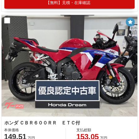
【無料】見積・在庫確認
ホンダ ＣＢＲ６００ＲＲ ＥＴＣ付
本体価格
支払総額
149.51
153.05
万円
万円