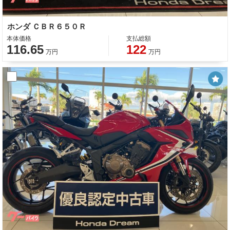
ホンダ ＣＢＲ６５０Ｒ
本体価格
支払総額
116.65
122
万円
万円