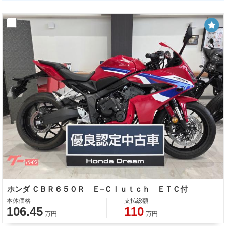
ホンダ ＣＢＲ６５０Ｒ Ｅ−Ｃｌｕｔｃｈ ＥＴＣ付
本体価格
支払総額
106.45
110
万円
万円