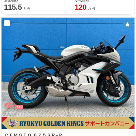
本体価格
支払総額
115.5
120
万円
万円
ＣＦＭＯＴＯ ６７５ＳＲ−Ｒ