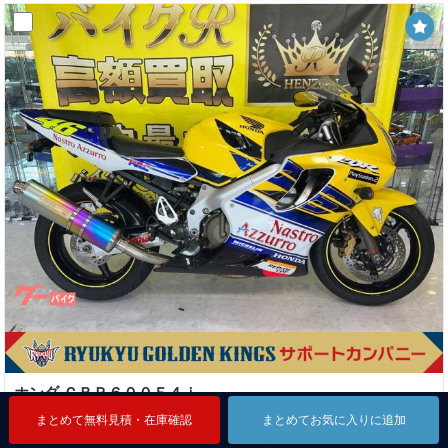
ホンダ ＣＢＲ６００Ｆ４ｉ
本体価格
支払総額
まとめて無料見積・在庫確認
まとめて無料見積・在庫確認
まとめて無料見積・在庫確認
まとめてお気に入りに追加
まとめてお気に入りに追加
まとめてお気に入りに追加
147
148
万円
万円